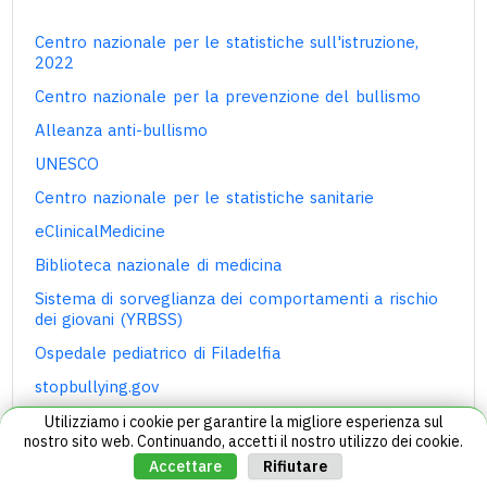
Centro nazionale per le statistiche sull'istruzione,
2022
Centro nazionale per la prevenzione del bullismo
Alleanza anti-bullismo
UNESCO
Centro nazionale per le statistiche sanitarie
eClinicalMedicine
Biblioteca nazionale di medicina
Sistema di sorveglianza dei comportamenti a rischio
dei giovani (YRBSS)
Ospedale pediatrico di Filadelfia
stopbullying.gov
Bullismo in nessun modo
Utilizziamo i cookie per garantire la migliore esperienza sul
nostro sito web. Continuando, accetti il ​​nostro utilizzo dei cookie.
Facoltà di sanità pubblica dell'Università di Boston
Rifiutare
Accettare