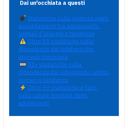
Dai un'occhiata a questi
Statistiche sulla violenza negli 
appuntamenti tra adolescenti: 
segnali d'allarme e tendenze
Oltre 89 statistiche sulla 
dipendenza dal telefono che 
dovresti conoscere
51+ statistiche sulla 
dipendenza dai videogiochi: ultimi 
numeri e tendenze
Oltre 99 statistiche e fatti 
sulla salute mentale degli 
adolescenti