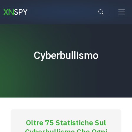
Vai
al
contenuto
Cyberbullismo
Oltre 75 Statistiche Sul
Cyberbullismo Che Ogni