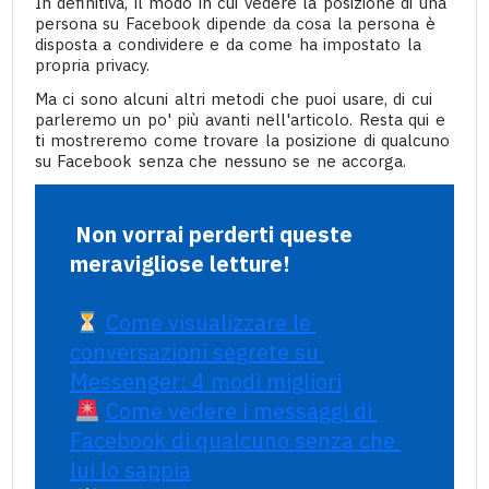
In definitiva, il modo in cui vedere la posizione di una
persona su Facebook dipende da cosa la persona è
disposta a condividere e da come ha impostato la
propria privacy.
Ma ci sono alcuni altri metodi che puoi usare, di cui
parleremo un po' più avanti nell'articolo. Resta qui e
ti mostreremo come trovare la posizione di qualcuno
su Facebook senza che nessuno se ne accorga.
Non vorrai perderti queste 
meravigliose letture!
Come visualizzare le 
conversazioni segrete su 
Messenger: 4 modi migliori
Come vedere i messaggi di 
Facebook di qualcuno senza che 
lui lo sappia