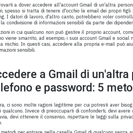
itrovarti a dover accedere all'account Gmail di un'altra perso
ri, spesso si tratta di tenere d'occhio le email dei propri figli
ing. I datori di lavoro, d'altro canto, potrebbero voler contro
o la condivisione di informazioni sensibili da parte dei dipenden
zioni in cui qualcuno non può gestire il proprio account, co
fono viene smarrito, ad esempio, i suoi account Gmail e social 
 rischio. In questi casi, accedere alla propria e-mail può aiu
mazioni sensibili.
edere a Gmail di un'altra
lefono e password: 5 metod
, ci sono molte ragioni legittime per cui potresti aver biso
i qualcuno. Invece di preoccuparti di confonderti, devi avere 
ia, devi ottenere il consenso, rispettare le leggi sulla privac
.
 metodi per entrare nella casella Gmail di qualcuno senza av