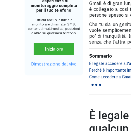
L'esperienza di
Gmail è di gran lun
monitoraggio completa
è collegato a così 
per il tuo telefono
persone spesso si 
Ottieni XNSPY e inizia a
Che tu sia un genit
monitorare chiamate, SMS,
contenuti multimediali, posizioni
vuole semplicement
e altro su qualsiasi telefono!
po' di tranquillità
senza che l'altra p
Inizia ora
Sommario
È legale accedere all'a
Dimostrazione dal vivo
Perché è importante i
...
Come accedere a Gmail 
È legale
qualcun 