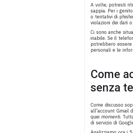
A volte, potresti r
sappia. Per i genito
o tentativi di phish
violazioni dei dati 
Ci sono anche situa
inabile. Se il tele
potrebbero essere a
personali e le infor
Come acc
senza te
Come discusso sopra
all'account Gmail d
quei momenti. Tuttav
di servizio di Google
Analizziamo ora i 5