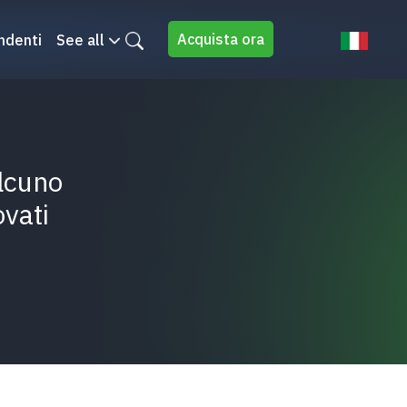
Acquista ora
ndenti
See all
lcuno
vati