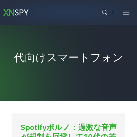
内
容
を
ス
キ
ッ
プ
代向けスマートフォン
Spotifyポルノ：過激な音声
が規制を回避して10代の若