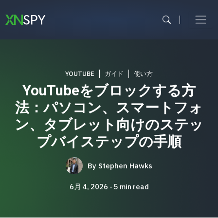
内
容
を
ス
キ
ッ
プ
YOUTUBE
ガイド
使い方
YouTubeをブロックする方
法：パソコン、スマートフォ
ン、タブレット向けのステッ
プバイステップの手順
By
Stephen Hawks
6月 4, 2026
5
min read