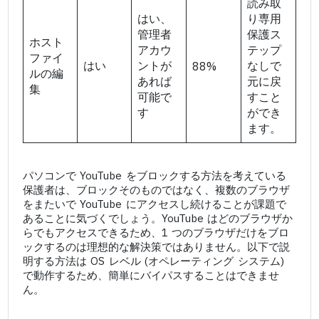
読み取
はい、
り専用
管理者
保護ス
ホスト
アカウ
テップ
ファイ
はい
ントが
なしで
88%
ルの編
あれば
元に戻
集
可能で
すこと
す
ができ
ます。
パソコンで YouTube をブロックする方法を考えている
保護者は、ブロックそのものではなく、複数のブラウザ
をまたいで YouTube にアクセスし続けることが課題で
あることに気づくでしょう。YouTube はどのブラウザか
らでもアクセスできるため、1 つのブラウザだけをブロ
ックするのは理想的な解決策ではありません。以下で説
明する方法は OS レベル (オペレーティング システム)
で動作するため、簡単にバイパスすることはできませ
ん。