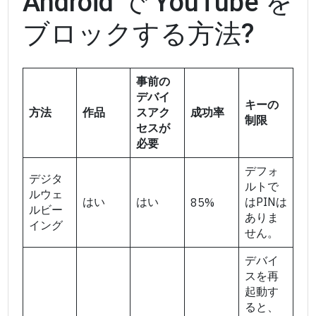
Android で YouTube を
ブロックする方法?
事前の
デバイ
キーの
方法
作品
スアク
成功率
制限
セスが
必要
デフォ
デジタ
ルトで
ルウェ
はい
はい
はPINは
85%
ルビー
ありま
イング
せん。
デバイ
スを再
起動す
ると、