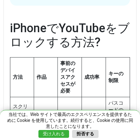
iPhoneでYouTubeをブ
ロックする方法?
事前の
デバイ
キーの
方法
作品
スアク
成功率
制限
セスが
必要
パスコ
スクリ
ードの
ーンタ
当社では、Web サイトで最高のエクスペリエンスを提供するた
セキュ
イム —
めに Cookie を使用しています。続行すると、Cookie の使用に同
はい
はい
リティ
87%
意したことになります。
コンテ
は重要
ンツ制
拒否する
受け入れる
な変数