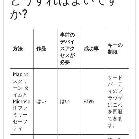
か?
事前の
デバイ
キーの
方法
作品
スアク
成功率
制限
セスが
必要
Mac の
サード
スクリ
パーテ
ーン タ
ィのブ
イムと
ラウザ
はい
はい
Microso
85%
はこれ
ft ファ
を回避
ミリー
できま
セーフ
す。
ティ