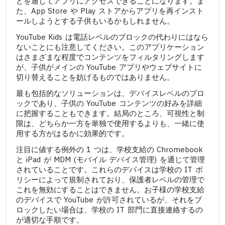
どを通じてアプリにアクセスできることになります。ま
た、App Store や Play ストアからアプリを再インスト
ールしようとする子供もいるかもしれません。
YouTube Kids は電話レベルのブロックの代わりにはなら
ないことにも注意してください。このアプリケーション
はさまざまな程度でコンテンツをフィルタリングします
が、子供がメインの YouTube アプリやウェブサイトに
切り替えることを妨げるものではありません。
最も包括的なソリューションは、デバイスレベルのブロ
ックであり、子供の YouTube コンテンツの好みを詳細
に把握することもできます。結局のところ、可視性と制
限は、どちらか一方を単独で使用するよりも、一緒に使
用する方がはるかに効果的です。
注目に値する例外の 1 つは、学校支給の Chromebook
と iPad が MDM (モバイル デバイス管理) を通じて管理
されていることです。これらのデバイスは学校の IT ポ
リシーによって規制されており、保護者レベルの管理で
これを無効にすることはできません。お子様の学校支給
のデバイスで YouTube が許可されているが、それをブ
ロックしたい場合は、学校の IT 部門に直接連絡するの
が適切な手順です。