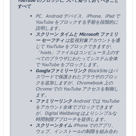
YouTube のブロックについて知っておくべきこと
すべて
PC、Android デバイス、iPhone、iPad で
YouTube をブロックする手順を段階的に
説明します。
スクリーン タイムと Microsoft ファミリ
ー セーフティ
は監視対象アカウントを通
じて YouTube をブロックできますが、
「hosts」ファイルはコンピュータ上のす
べてのブラウザにわたってシステム全体
で YouTube をブロックします。
Googleファミリーリンク
BlockSite はパ
スワードで保護されたブラウザのブロッ
クを追加しますが、Chromebook 上の
Chrome での YouTube アクセスを制御し
ます。
ファミリーリンク
Android では YouTube
をアカウント全体でブロックできます
が、Digital Wellbeing はよりシンプルな
時間制限アプローチを提供します。
スクリーンタイム
iPhone でのアプリ、
ウェブ、インストールの制限を組み合わ