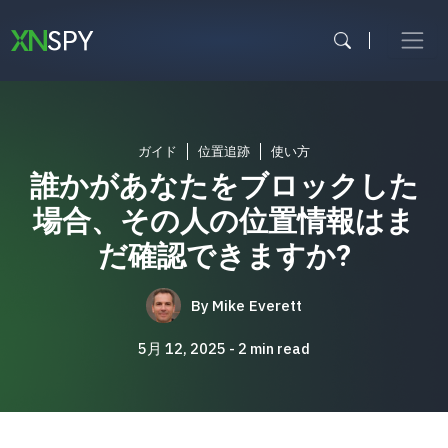
内
容
を
ス
キ
ッ
プ
ガイド
位置追跡
使い方
誰かがあなたをブロックした
場合、その人の位置情報はま
だ確認できますか?
By
Mike Everett
5月 12, 2025
2
min read