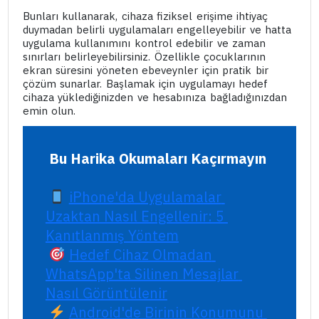
Bunları kullanarak, cihaza fiziksel erişime ihtiyaç
duymadan belirli uygulamaları engelleyebilir ve hatta
uygulama kullanımını kontrol edebilir ve zaman
sınırları belirleyebilirsiniz. Özellikle çocuklarının
ekran süresini yöneten ebeveynler için pratik bir
çözüm sunarlar. Başlamak için uygulamayı hedef
cihaza yüklediğinizden ve hesabınıza bağladığınızdan
emin olun.
Bu Harika Okumaları Kaçırmayın
iPhone'da Uygulamalar 
Uzaktan Nasıl Engellenir: 5 
Kanıtlanmış Yöntem
Hedef Cihaz Olmadan 
WhatsApp'ta Silinen Mesajlar 
Nasıl Görüntülenir
Android'de Birinin Konumunu 