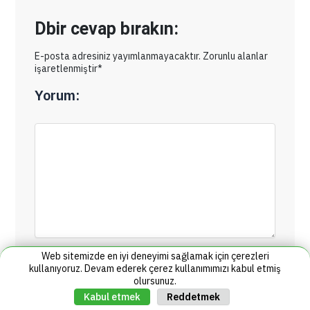
Dbir cevap bırakın:
E-posta adresiniz yayımlanmayacaktır. Zorunlu alanlar
işaretlenmiştir*
Yorum:
Web sitemizde en iyi deneyimi sağlamak için çerezleri
İsim*
E-posta*
kullanıyoruz. Devam ederek çerez kullanımımızı kabul etmiş
olursunuz.
Reddetmek
Kabul etmek