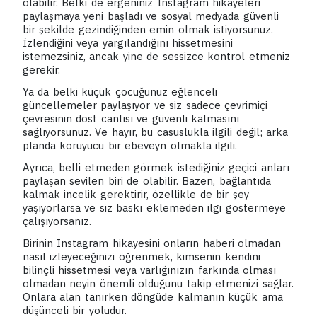
olabilir. Belki de ergeniniz Instagram hikayeleri
paylaşmaya yeni başladı ve sosyal medyada güvenli
bir şekilde gezindiğinden emin olmak istiyorsunuz.
İzlendiğini veya yargılandığını hissetmesini
istemezsiniz, ancak yine de sessizce kontrol etmeniz
gerekir.
Ya da belki küçük çocuğunuz eğlenceli
güncellemeler paylaşıyor ve siz sadece çevrimiçi
çevresinin dost canlısı ve güvenli kalmasını
sağlıyorsunuz. Ve hayır, bu casuslukla ilgili değil; arka
planda koruyucu bir ebeveyn olmakla ilgili.
Ayrıca, belli etmeden görmek istediğiniz geçici anları
paylaşan sevilen biri de olabilir. Bazen, bağlantıda
kalmak incelik gerektirir, özellikle de bir şey
yaşıyorlarsa ve siz baskı eklemeden ilgi göstermeye
çalışıyorsanız.
Birinin Instagram hikayesini onların haberi olmadan
nasıl izleyeceğinizi öğrenmek, kimsenin kendini
bilinçli hissetmesi veya varlığınızın farkında olması
olmadan neyin önemli olduğunu takip etmenizi sağlar.
Onlara alan tanırken döngüde kalmanın küçük ama
düşünceli bir yoludur.