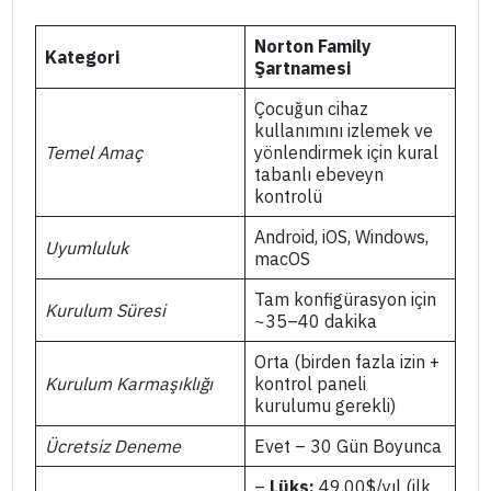
Norton Family
Kategori
Şartnamesi
Çocuğun cihaz
kullanımını izlemek ve
Temel Amaç
yönlendirmek için kural
tabanlı ebeveyn
kontrolü
Android, iOS, Windows,
Uyumluluk
macOS
Tam konfigürasyon için
Kurulum Süresi
~35–40 dakika
Orta (birden fazla izin +
Kurulum Karmaşıklığı
kontrol paneli
kurulumu gerekli)
Ücretsiz Deneme
Evet – 30 Gün Boyunca
–
Lüks:
49,00$/yıl (ilk