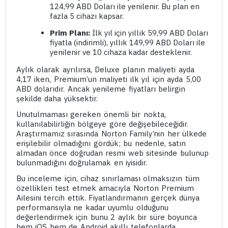
124,99 ABD Doları ile yenilenir. Bu plan en
fazla 5 cihazı kapsar.
Prim Planı:
İlk yıl için yıllık 59,99 ABD Doları
fiyatla (indirimli), yıllık 149,99 ABD Doları ile
yenilenir ve 10 cihaza kadar desteklenir.
Aylık olarak ayrılırsa, Deluxe planın maliyeti ayda
4,17 iken, Premium’un maliyeti ilk yıl için ayda 5,00
ABD dolarıdır. Ancak yenileme fiyatları belirgin
şekilde daha yüksektir.
Unutulmaması gereken önemli bir nokta,
kullanılabilirliğin bölgeye göre değişebileceğidir.
Araştırmamız sırasında Norton Family’nin her ülkede
erişilebilir olmadığını gördük; bu nedenle, satın
almadan önce doğrudan resmi web sitesinde bulunup
bulunmadığını doğrulamak en iyisidir.
Bu inceleme için, cihaz sınırlaması olmaksızın tüm
özellikleri test etmek amacıyla Norton Premium
Ailesini tercih ettik. Fiyatlandırmanın gerçek dünya
performansıyla ne kadar uyumlu olduğunu
değerlendirmek için bunu 2 aylık bir süre boyunca
hem iOS hem de Android akıllı telefonlarda