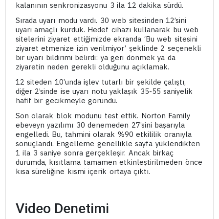
kalanının senkronizasyonu 3 ila 12 dakika sürdü.
Sırada uyarı modu vardı. 30 web sitesinden 12’sini
uyarı amaçlı kurduk. Hedef cihazı kullanarak bu web
sitelerini ziyaret ettiğimizde ekranda ‘Bu web sitesini
ziyaret etmenize izin verilmiyor’ şeklinde 2 seçenekli
bir uyarı bildirimi belirdi: ya geri dönmek ya da
ziyaretin neden gerekli olduğunu açıklamak.
12 siteden 10’unda işlev tutarlı bir şekilde çalıştı,
diğer 2’sinde ise uyarı notu yaklaşık 35-55 saniyelik
hafif bir gecikmeyle göründü.
Son olarak blok modunu test ettik. Norton Family
ebeveyn yazılımı 30 denemeden 27’sini başarıyla
engelledi. Bu, tahmini olarak %90 etkililik oranıyla
sonuçlandı. Engelleme genellikle sayfa yüklendikten
1 ila 3 saniye sonra gerçekleşir. Ancak birkaç
durumda, kısıtlama tamamen etkinleştirilmeden önce
kısa süreliğine kısmi içerik ortaya çıktı.
Video Denetimi