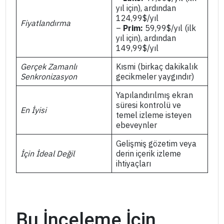
yıl için), ardından
124,99$/yıl
Fiyatlandırma
–
Prim:
59,99$/yıl (ilk
yıl için), ardından
149,99$/yıl
Gerçek Zamanlı
Kısmi (birkaç dakikalık
Senkronizasyon
gecikmeler yaygındır)
Yapılandırılmış ekran
süresi kontrolü ve
En İyisi
temel izleme isteyen
ebeveynler
Gelişmiş gözetim veya
İçin İdeal Değil
derin içerik izleme
ihtiyaçları
Bu İnceleme İçin