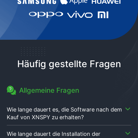
Häufig gestellte Fragen
Allgemeine Fragen
Wie lange dauert es, die Software nach dem
Kauf von XNSPY zu erhalten?
Sie erhalten die E-Mail mit Ihrem Link zum
Wie lange dauert die Installation der
Herunterladen der Software und den