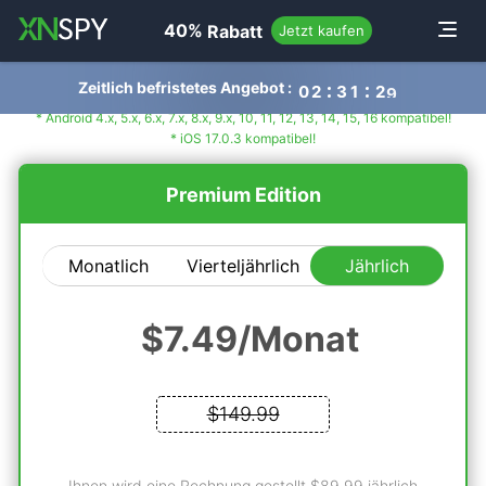
navigation
Toggle
40%
Rabatt
Jetzt kaufen
Zeitlich befristetes Angebot :
0
2
3
1
2
8
* Android 4.x, 5.x, 6.x, 7.x, 8.x, 9.x, 10, 11, 12, 13, 14, 15, 16 kompatibel!
* iOS 17.0.3 kompatibel!
Premium Edition
Monatlich
Vierteljährlich
Jährlich
$7.49
/Monat
$149.99
Ihnen wird eine Rechnung gestellt $89.99 jährlich