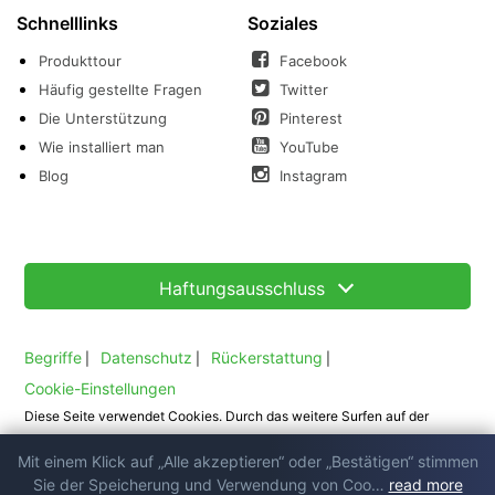
Schnelllinks
Soziales
Produkttour
Facebook
Häufig gestellte Fragen
Twitter
Die Unterstützung
Pinterest
Wie installiert man
YouTube
Blog
Instagram
Haftungsausschluss
Begriffe
Datenschutz
Rückerstattung
|
|
|
Cookie-Einstellungen
Diese Seite verwendet Cookies. Durch das weitere Surfen auf der
Website stimmen Sie der Verwendung von Cookies zu. Lesen Sie
Mit einem Klick auf „Alle akzeptieren“ oder „Bestätigen“ stimmen
Cookie-
unsere
Richtlinie.
Sie der Speicherung und Verwendung von Coo…
read more