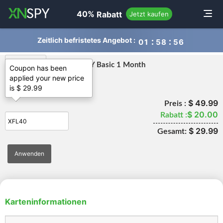
navigation
40%
Rabatt
Toggle
Jetzt kaufen
Zeitlich befristetes Angebot :
0
1
5
8
5
6
XNSPY Basic 1 Month
Coupon has been
applied your new price
is $ 29.99
Prämie
$ 49.99
Preis :
$ 20.00
Rabatt :
$ 29.99
Gesamt:
Karteninformationen