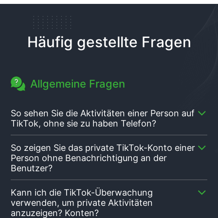
Häufig gestellte Fragen
Allgemeine Fragen
So sehen Sie die Aktivitäten einer Person auf
TikTok, ohne sie zu haben Telefon?
Wenn ihr Konto öffentlich ist, folgen Sie ihnen
So zeigen Sie das private TikTok-Konto einer
einfach, um ihre Beiträge, Likes und Kommentare zu
Person ohne Benachrichtigung an der
sehen. Für Eltern, Die Family Pairing-Funktion von
Benutzer?
TikTok ist ein großartiges Tool, um die Bildschirmzeit
und Inhaltsbeschränkungen von Kindern zu
Der Zugriff auf ein privates TikTok-Konto ist
Kann ich die TikTok-Überwachung
verwalten. Allerdings gibt es keinen Zugriff auf
schwierig, da es darauf ausgelegt ist, die
verwenden, um private Aktivitäten
Nachrichten oder detaillierte Interaktionen. Wenn Sie
Privatsphäre zu wahren. Am einfachsten Der Weg
anzuzeigen? Konten?
mehr suchen Detaillierten Zugriff erhalten Sie über
besteht darin, ihnen eine Follow-Anfrage zu senden