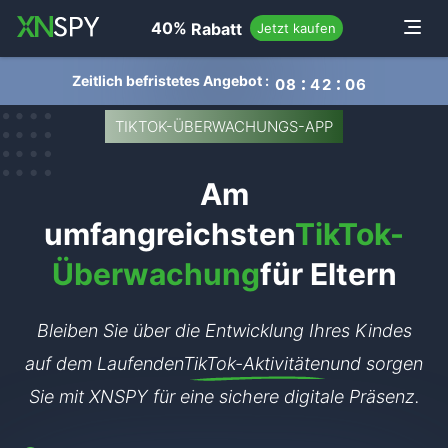
navigation
40%
Rabatt
Toggle
Jetzt kaufen
Zeitlich befristetes Angebot :
0
8
4
2
0
5
TIKTOK-ÜBERWACHUNGS-APP
Am
umfangreichsten
TikTok-
Überwachung
für Eltern
Bleiben Sie über die Entwicklung Ihres Kindes
auf dem Laufenden
TikTok-Aktivitäten
und sorgen
Sie mit XNSPY für eine sichere digitale Präsenz.