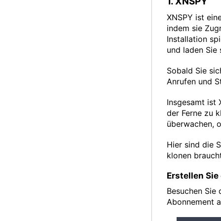
1. XNSPY
XNSPY ist ein
indem sie Zugr
Installation s
und laden Sie
Sobald Sie si
Anrufen und St
Insgesamt ist 
der Ferne zu k
überwachen, oh
Hier sind die 
klonen braucht
Erstellen Si
Besuchen Sie d
Abonnement au