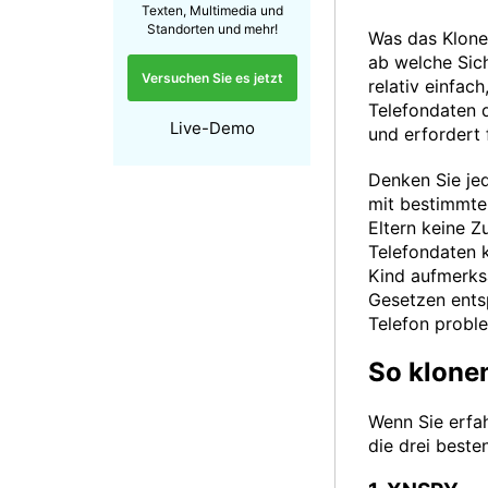
Texten, Multimedia und
Standorten und mehr!
Was das Klone
ab welche Sic
Versuchen Sie es jetzt
relativ einfa
Telefondaten d
Live-Demo
und erfordert 
Denken Sie je
mit bestimmte
Eltern keine Z
Telefondaten 
Kind aufmerks
Gesetzen entsp
Telefon probl
So klonen
Wenn Sie erfah
die drei beste