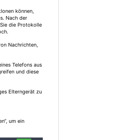
klonen können,
es. Nach der
Sie die Protokolle
och.
von Nachrichten,
eines Telefons aus
greifen und diese
iges Elterngerät zu
en“, um ein