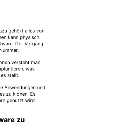
azu gehört alles von
onen kann physisch
oftware. Der Vorgang
I-Nummer.
lonen versteht man
mplantieren, was
s stellt.
iche Anwendungen und
es zu klonen. Es
ern genutzt wird
tware zu