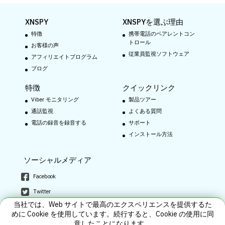
XNSPY
XNSPYを選ぶ理由
特徴
携帯電話のペアレントコン
トロール
お客様の声
従業員監視ソフトウェア
アフィリエイトプログラム
ブログ
特徴
クイックリンク
Viber モニタリング
製品ツアー
通話監視
よくある質問
電話の録音を録音する
サポート
インストール方法
ソーシャルメディア
Facebook
Twitter
当社では、Web サイトで最高のエクスペリエンスを提供するた
Pinterest
めに Cookie を使用しています。続行すると、Cookie の使用に同
Youtube
意したことになります。