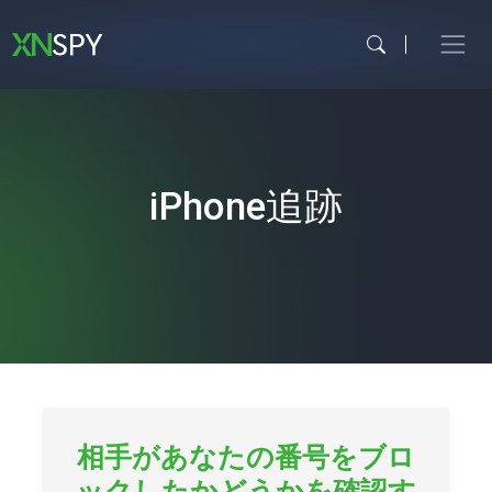
内
容
を
ス
キ
ッ
プ
iPhone追跡
相手があなたの番号をブロ
ックしたかどうかを確認す