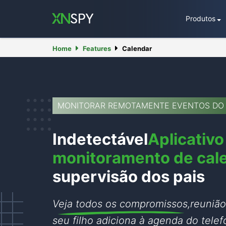
Produtos
Home
Features
Calendar
MONITORAR REMOTAMENTE EVENTOS DO
Indetectável
Aplicativo
monitoramento de cal
supervisão dos pais
Veja todos os compromissos,
reunião
seu filho adiciona à agenda do telef