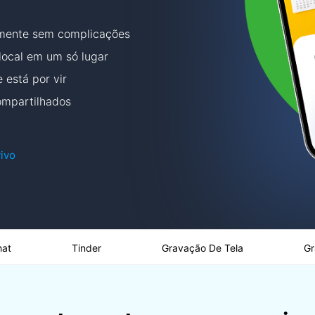
amente sem complicações
local em um só lugar
 está por vir
compartilhados
ivo
hat
Tinder
Gravação De Tela
Gr