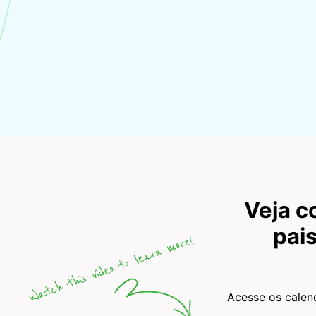
Veja c
pai
Acesse os calen