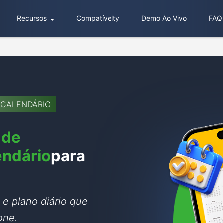
Recursos
Compatívelty
Demo Ao Vivo
FAQ
 CALENDÁRIO
 de
endário
para
 e plano diário que
one.