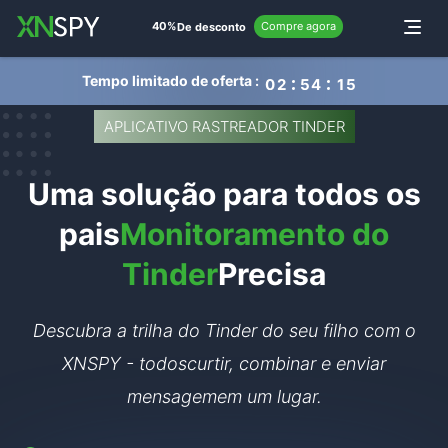
de
40%
Compre agora
Alternar
De desconto
Tempo limitado de oferta :
0
2
5
4
1
4
APLICATIVO RASTREADOR TINDER
Uma solução para todos os
pais
Monitoramento do
Tinder
Precisa
Descubra a trilha do Tinder do seu filho com o
XNSPY - todos
curtir, combinar e enviar
mensagem
em um lugar.