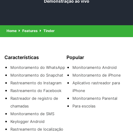
Demonstração ao vivo
localização, sem a necessidade para acessar
fisicamente o telefone. Você pode acompanhar tudo
por meio de um painel online seguro. Apenas
certifique-se de ter as permissões necessárias e usar
o aplicativo de maneira responsável.
Home
Features
Tinder
Características
Popular
Monitoramento do WhatsApp
Monitoramento Android
Monitoramento do Snapchat
Monitoramento de iPhone
Rastreamento do Instagram
Aplicativo rastreador para
Rastreamento do Facebook
iPhone
Rastreador de registro de
Monitoramento Parental
chamadas
Para escolas
Monitoramento de SMS
Keylogger Android
Rastreamento de localização