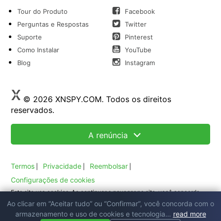
Tour do Produto
Facebook
Perguntas e Respostas
Twitter
Suporte
Pinterest
Como Instalar
YouTube
Blog
Instagram
© 2026 XNSPY.COM. Todos os direitos
reservados.
A renúncia
Termos
Privacidade
Reembolsar
|
|
|
Configurações de cookies
Este site usa cookies. Ao continuar a navegar no site, você concorda
Ao clicar em “Aceitar tudo” ou “Confirmar”, você concorda com o
cookies
com o uso de cookies. Leia nossa política de
.
armazenamento e uso de cookies e tecnologia…
read more