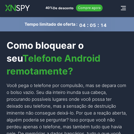
de
40%
Compre agora
Alternar
De desconto
Tempo limitado de oferta :
0
4
0
5
1
3
Como bloquear o
seu
Telefone Android
remotamente?
Você pega o telefone por compulsão, mas se depara com
o bolso vazio. Seu dia inteiro inunda sua cabeça,
procurando possíveis lugares onde você possa ter
deixado seu telefone, mas a sensação de destruição
iminente não consegue deixá-lo. Por que a reação aberta,
alguém poderia se perguntar? Isso porque você não
perdeu apenas o telefone, mas também tudo que havia
nele. De memórias a dados bancários, tudo o que você