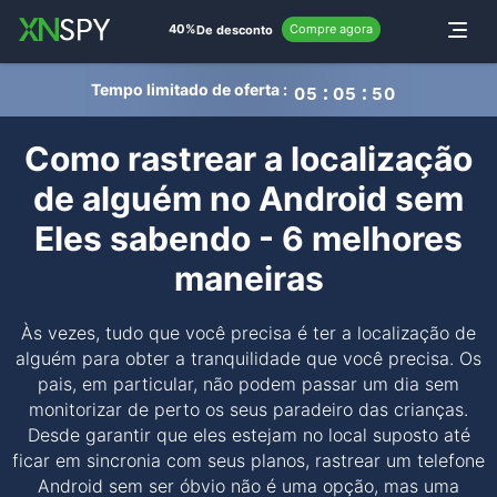
de
40%
Compre agora
Alternar
De desconto
Tempo limitado de oferta :
0
5
0
5
4
9
Como rastrear a localização
de alguém no Android sem
Eles sabendo - 6 melhores
maneiras
Às vezes, tudo que você precisa é ter a localização de
alguém para obter a tranquilidade que você precisa. Os
pais, em particular, não podem passar um dia sem
monitorizar de perto os seus paradeiro das crianças.
Desde garantir que eles estejam no local suposto até
ficar em sincronia com seus planos, rastrear um telefone
Android sem ser óbvio não é uma opção, mas uma