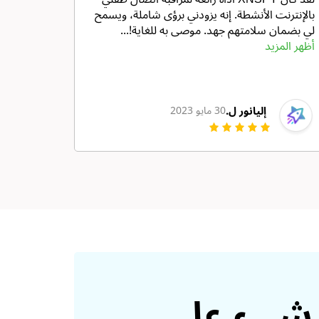
بالإنترنت الأنشطة. إنه يزودني برؤى شاملة، ويسمح
لي بضمان سلامتهم جهد. موصى به للغاية!...
أظهر المزيد
إليانور ل.
30 مايو 2023
 شيء على