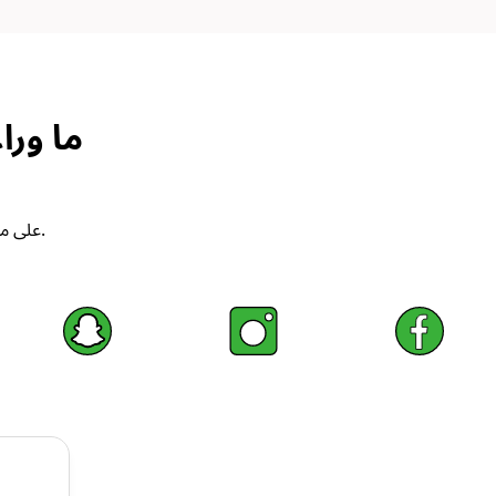
ما ور
يحتوي XNSPY على مجموعة الأدوات الكاملة التي تحتاجها لحماية أطفالك ومراقبتهم.