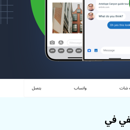
 شات
واتساب
يتصل
في في