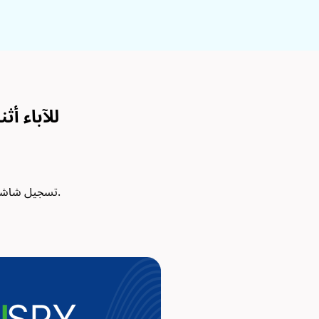
راجع تطبيق تسجيل شاشة الهات
اكتشف كيف يجعل XNSPY تسجيل شاشة هاتف ابنك المراهق أمرًا بسيطًا وفعالاً بشكل لا يصدق.