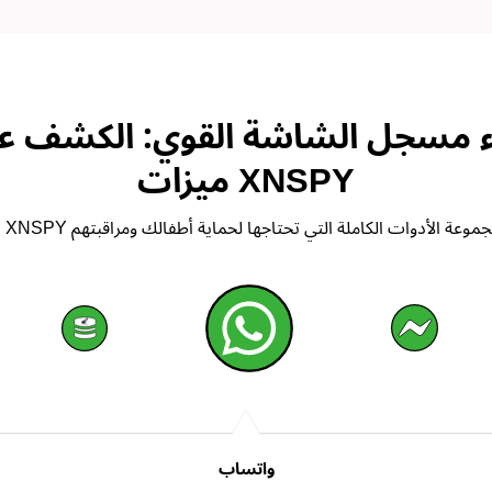
اء مسجل الشاشة القوي: الكشف ع
ميزات XNSPY
واتساب