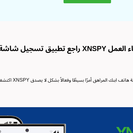
ف XNSPY للآباء أثناء العمل