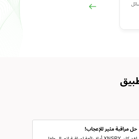
لوسائط
Xnspy 
حل مراقبة مثير للإعجاب!
لقد كان XNSPY أداة رائعة لمراقبة اتصال طفلي