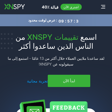
navigation
40٪
قبالة
Toggle
اشتري الآن
عرض لوقت محدود :
0
9
5
7
3
8
اسمع
تقييمات XNSPY
من
الناس الذين ساعدوا أكثر
لقد ساعدنا ملايين العملاء خلال أكثر من 13 عامًا - استمع إلى ما
سيقولونه عن XNSPY!
تجربة مجانية
ابدأ الآن