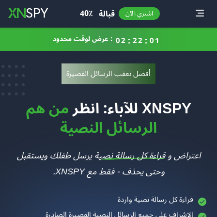
Toggle
40٪
قبالة
اشتري الآن
عرض لوقت محدود :
0
2
2
2
0
1
أفضل تعقب الرسائل القصيرة
XNSPY للآباء: انظر
من هم
الرسائل النصية
اعتراض و
قراءة كل رسالة نصية
يرسل طفلك ويستقبل
وحتى يحذف - فقط مع XNSPY.
قراءة كل رسالة نصية واردة
الإشراف على جميع الرسائل النصية القصيرة الصادرة