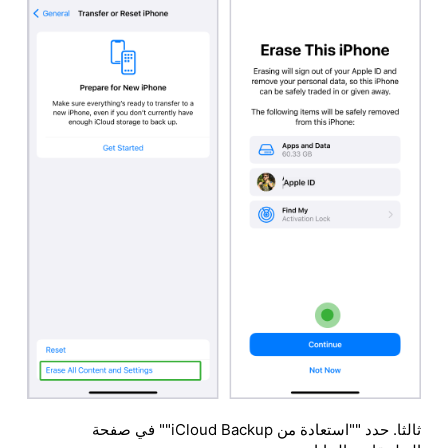
ثالثا. حدد ""استعادة من iCloud Backup"" في صفحة