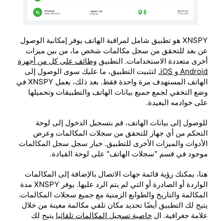
XNSPY هو تطبيق شامل لمراقبة الهاتف يوفر إمكانية الوصول
عن بعد للتحقق من سجل مكالمات شخص ما، من بين ميزات
أخرى متعددة الاستخدامات. التطبيق
وظائف على كل من أجهزة
Android و iOS.
لتثبيت التطبيق، ما عليك سوى الوصول إلى
الهاتف المستهدف مرة واحدة فقط. بعد ذلك، يعمل XNSPY في
وضع التخفي لجمع جميع بيانات الهاتف والتطبيقات وتحميلها
على خوادمه البعيدة.
للوصول إلى بيانات الهاتف، قم بتسجيل الدخول إلى لوحة
التحكم من أي جهاز للتحقق من سجلات المكالمات وعرض
الأدوات والميزات الأخرى للتطبيق. خيار سجل سجل المكالمات
موجود في قسم "سجلات الهاتف" على لوحة القيادة.
هنا، يمكنك رؤية قائمة جهات الاتصال بالإضافة إلى المكالمات
الواردة أو الصادرة أو التي لم يتم الرد عليها. يوفر XNSPY مدة
المكالمة والتاريخ والطوابع الزمنية مع جميع سجلات المكالمات.
يتيح لك التطبيق أيضًا تحديد مكان تلقي مكالمة معينة من خلال
علامة جغرافية. ال
خاصية تسجيل المكالمات تلقائيا
يتيح لك