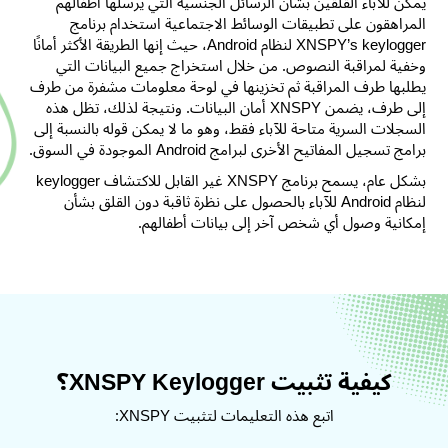
يمكن للآباء القلقين بشأن الرسائل الجنسية التي يرسلها أطفالهم
المراهقون على تطبيقات الوسائط الاجتماعية استخدام برنامج
XNSPY’s keylogger لنظام Android، حيث إنها الطريقة الأكثر أمانًا
وخفية لمراقبة النصوص. من خلال استخراج جميع البيانات التي
يطلبها طرف المراقبة ثم تخزينها في لوحة معلومات مشفرة من طرف
إلى طرف، يضمن XNSPY أمان البيانات. ونتيجة لذلك، تظل هذه
السجلات السرية متاحة للآباء فقط، وهو ما لا يمكن قوله بالنسبة إلى
برامج تسجيل المفاتيح الأخرى لبرامج Android الموجودة في السوق.
بشكل عام، يسمح برنامج XNSPY غير القابل للاكتشاف keylogger
لنظام Android للآباء بالحصول على نظرة ثاقبة دون القلق بشأن
إمكانية وصول أي شخص آخر إلى بيانات أطفالهم.
كيفية تثبيت XNSPY Keylogger؟
اتبع هذه التعليمات لتثبيت XNSPY: