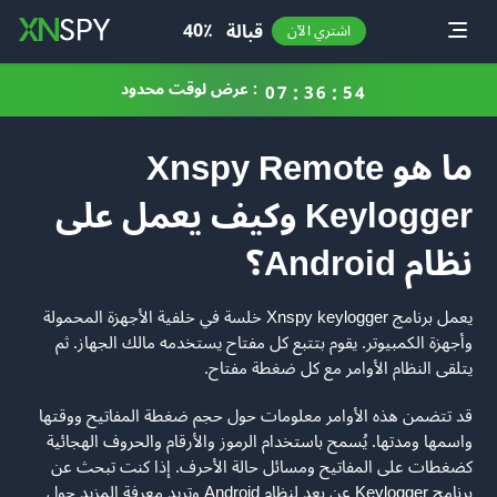
Toggle
40٪
قبالة
اشتري الآن
عرض لوقت محدود :
0
7
3
6
5
3
ما هو Xnspy Remote
Keylogger وكيف يعمل على
نظام Android؟
يعمل برنامج Xnspy keylogger خلسة في خلفية الأجهزة المحمولة
وأجهزة الكمبيوتر. يقوم بتتبع كل مفتاح يستخدمه مالك الجهاز. ثم
يتلقى النظام الأوامر مع كل ضغطة مفتاح.
قد تتضمن هذه الأوامر معلومات حول حجم ضغطة المفاتيح ووقتها
واسمها ومدتها. يُسمح باستخدام الرموز والأرقام والحروف الهجائية
كضغطات على المفاتيح ومسائل حالة الأحرف. إذا كنت تبحث عن
برنامج Keylogger عن بعد لنظام Android وتريد معرفة المزيد حول