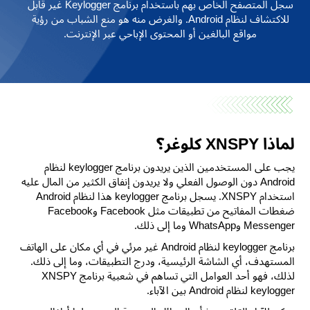
سجل المتصفح الخاص بهم باستخدام برنامج Keylogger غير قابل
للاكتشاف لنظام Android. والغرض منه هو منع الشباب من رؤية
مواقع البالغين أو المحتوى الإباحي عبر الإنترنت.
لماذا XNSPY كلوغر؟
يجب على المستخدمين الذين يريدون برنامج keylogger لنظام
Android دون الوصول الفعلي ولا يريدون إنفاق الكثير من المال عليه
استخدام XNSPY. يسجل برنامج keylogger هذا لنظام Android
ضغطات المفاتيح من تطبيقات مثل Facebook وFacebook
Messenger وWhatsApp وما إلى ذلك.
برنامج keylogger لنظام Android غير مرئي في أي مكان على الهاتف
المستهدف، أي الشاشة الرئيسية، ودرج التطبيقات، وما إلى ذلك.
لذلك، فهو أحد العوامل التي تساهم في شعبية برنامج XNSPY
keylogger لنظام Android بين الآباء.