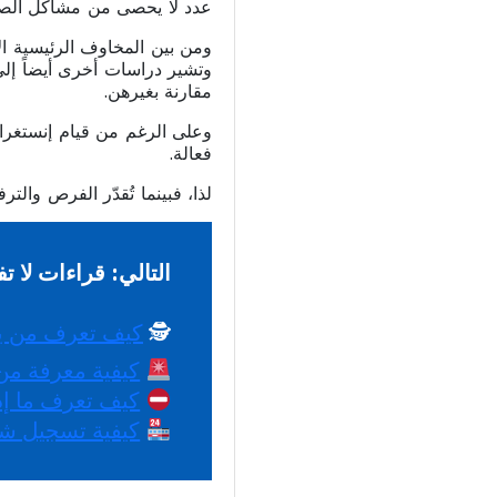
عدد لا يحصى من مشاكل الصحة
ومن بين المخاوف الرئيسية ا
وتشير دراسات أخرى أيضاً إ
مقارنة بغيرهن.
وعلى الرغم من قيام إنستغرا
فعالة.
لذا، فبينما تُقدّر الفرص وا
التالي: قراءات لا تف
 🕵️ 
كيف تعرف من ي
كيفية معرفة من
كيف تعرف ما إ
كيفية تسجيل ش