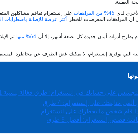
 العقلية.
لأخرى لدى
46% من المراهقات
على إنستغرام تفاقم مشاكلهن المتع
لى أن المراهقات المعرضات للخطر
أكثر عرضة للإصابة باضطرابات الأكل بم
م بطرح أدوات أمان جديدة كل بضعة أشهر، إلا أن
64% منها
تم الإبلا
لترفيه التي يوفرها إنستغرام، لا يمكنك غض الطرف عن مخاطره المستم
وتها
تجسس على حسابك في إنستغرام: طرق فعّالة بنسبة 
 ألغى متابعتك على إنستغرام: 4 طرق
ذا قام شخص ما بحظرك على انستغرام
اشة قصص إنستغرام: أفضل 5 طرق