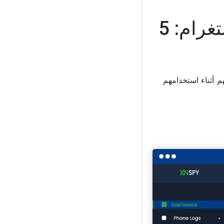
كيفية مراقبة نشاط ابنك المراهق على إنستغرام: 5
م أثناء استخدامهم