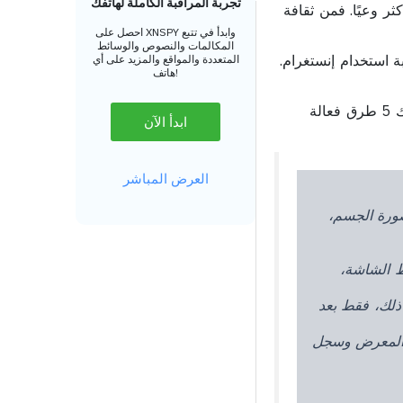
تجربة المراقبة الكاملة لهاتفك
ثر وعيًا. فمن ثقافة
احصل على XNSPY وابدأ في تتبع
المكالمات والنصوص والوسائط
ة استخدام إنستغرام.
المتعددة والمواقع والمزيد على أي
هاتف!
بدءًا من أدوات الإشراف المدمجة وصولًا إلى تطبيقات مراقبة إنستغرام التابعة لجهات خارجية، هناك 5 طرق فعالة
ابدأ الآن
العرض المباشر
ورة الجسم،
شورات، ونشاط الشاشة،
 ذلك، فقط بعد
 المعرض وسجل