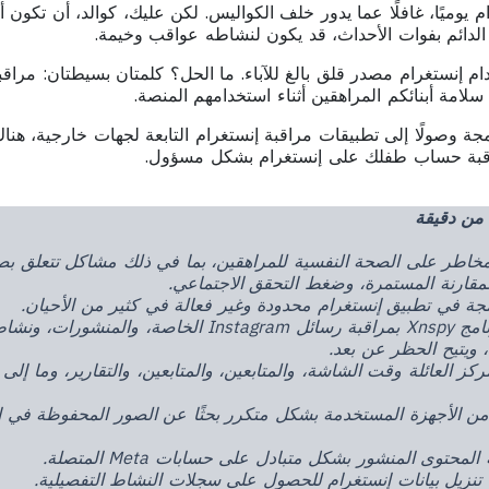
وميًا، غافلًا عما يدور خلف الكواليس. لكن عليك، كوالد، أن تكون أك
الدائم بفوات الأحداث، قد يكون لنشاطه عواقب وخيمة.
دام إنستغرام مصدر قلق بالغ للآباء. ما الحل؟ كلمتان بسيطتان: مراقب
لامة أبنائكم المراهقين أثناء استخدامهم المنصة.
اقبة حساب طفلك على إنستغرام بشكل مسؤول.
من دقيقة
خاطر على الصحة النفسية للمراهقين، بما في ذلك مشاكل تتعلق بص
مقارنة المستمرة، وضغط التحقق الاجتماعي.
دمجة في تطبيق إنستغرام محدودة وغير فعالة في كثير من الأحيان.
يقوم برنامج Xnspy بمراقبة رسائل Instagram الخاصة، والمن
ويتيح الحظر عن بعد.
 العائلة وقت الشاشة، والمتابعين، والمتابعين، والتقارير، وما إلى
ن الأجهزة المستخدمة بشكل متكرر بحثًا عن الصور المحفوظة في
محتوى المنشور بشكل متبادل على حسابات Meta المتصلة.
زيل بيانات إنستغرام للحصول على سجلات النشاط التفصيلية.