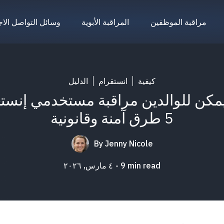
مراقبة الموظفين
المراقبة الأبوية
وسائل التواصل الا
كيفية
انستقرام
الدليل
مكن للوالدين مراقبة مستخدمي إنستغ
5 طرق آمنة وقانونية
By
Jenny Nicole
min read
9
٤ مارس, ٢٠٢٦