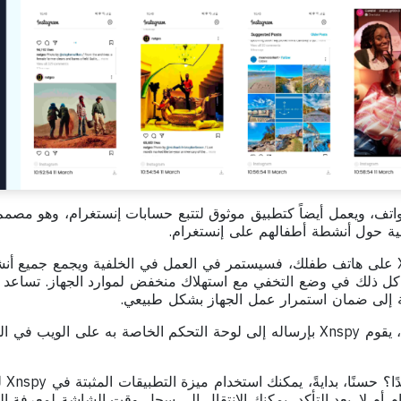
 الهواتف، ويعمل أيضاً كتطبيق موثوق لتتبع حسابات إنستغرام، وهو مصم
ة حول أنشطة أطفالهم على إنستغرام.
إذا قمت بتثبيت تطبيق Xnspy على هاتف طفلك، فسيستمر في العمل في الخلفية ويجمع جمي
 كل ذلك في وضع التخفي مع استهلاك منخفض لموارد الجهاز. تساعد ه
ة إلى ضمان استمرار عمل الجهاز بشكل طبيعي.
بمجرد تسجيل أي نشاط جديد، يقوم Xnspy بإرساله إلى لوحة التحكم الخاصة به على ا
لكن ما 
أم لا. بعد التأكد، يمكنك الانتقال إلى سجل وقت الشاشة لمعرفة ال