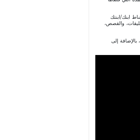
تقطها برنامج Xnspy كل 5-10 ثوانٍ لتتبع نشاط ابنك/ابنتك
عليقات، والقصص،
الإضافة إلى