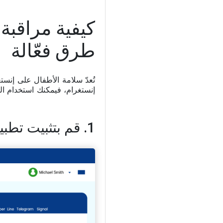
طرق فعّالة
تُعدّ سلامة الأطفال على إنست
إنستغرام، فيمكنك استخدام ا
1. قم بتثبيت تطبيق Xnspy على الهاتف