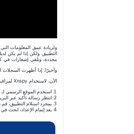
التطبيق. ولكن إذا لم يكن لد
محددة، وتلقي إشعارات في كل
وأخيرًا، إذا أظهرت السجلات ا
الآن، لاستخدام Xnspy لمراقبة إنستغرام، عليك اتباع بعض الخطوات أولاً:
استخدم الموقع الرسمي لـ Xnspy لإجراء عملية الشراء.
انتظر رسالة تأكيد عبر البري
بمجرد استلام التطبيق، قم بتنزيل Xnspy على الهات
بعد إتمام الإعداد، ابحث ف