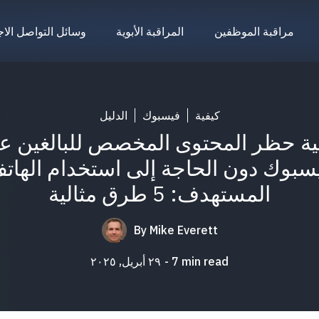
مراقبة الموظفين
المراقبة الأبوية
وسائل التواصل الا
كيفية
فيسبوك
الدليل
ية حظر المحتوى المخصص للبالغين ع
سبوك دون الحاجة إلى استخدام الهات
المستهدف: 5 طرق مثالية
By
Mike Everett
min read
7
٢٩ أبريل, ٢٠٢٥