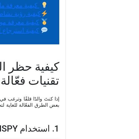
 كيفية معرفة م
كيفية رؤية نشا
كيفية معرفة م
كيفية استرجاع ا
تقنيات فعّالة
إذا كنتَ والدًا قلقًا وترغب
بعض الطرق الفعّالة للغاية لتحقيق ذلك. جمعنا لك هن
1. استخدام XNSPY