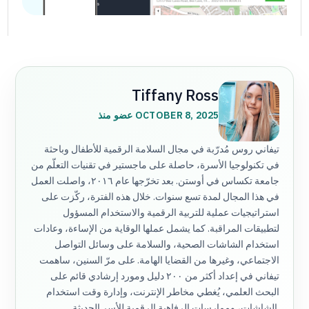
Tiffany Ross
عضو منذ OCTOBER 8, 2025
تيفاني روس مُدرّبة في مجال السلامة الرقمية للأطفال وباحثة
في تكنولوجيا الأسرة، حاصلة على ماجستير في تقنيات التعلّم من
جامعة تكساس في أوستن. بعد تخرّجها عام ٢٠١٦، واصلت العمل
في هذا المجال لمدة تسع سنوات. خلال هذه الفترة، ركّزت على
استراتيجيات عملية للتربية الرقمية والاستخدام المسؤول
لتطبيقات المراقبة. كما يشمل عملها الوقاية من الإساءة، وعادات
استخدام الشاشات الصحية، والسلامة على وسائل التواصل
الاجتماعي، وغيرها من القضايا الهامة. على مرّ السنين، ساهمت
تيفاني في إعداد أكثر من ٢٠٠ دليل ومورد إرشادي قائم على
البحث العلمي، يُغطي مخاطر الإنترنت، وإدارة وقت استخدام
الشاشات، وممارسات الرفاهية الرقمية للأسر الحديثة.