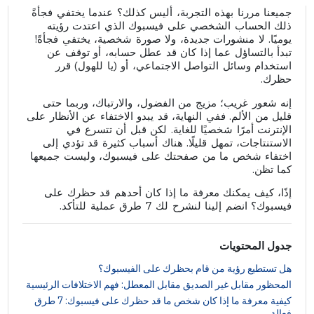
جميعنا مررنا بهذه التجربة، أليس كذلك؟ عندما يختفي فجأةً
ذلك الحساب الشخصي على فيسبوك الذي اعتدت رؤيته
يوميًا. لا منشورات جديدة، ولا صورة شخصية، يختفي فجأةً!
تبدأ بالتساؤل عما إذا كان قد عطل حسابه، أو توقف عن
استخدام وسائل التواصل الاجتماعي، أو (يا للهول) قرر
حظرك.
إنه شعور غريب؛ مزيج من الفضول، والارتباك، وربما حتى
قليل من الألم. ففي النهاية، قد يبدو الاختفاء عن الأنظار على
الإنترنت أمرًا شخصيًا للغاية. لكن قبل أن تتسرع في
الاستنتاجات، تمهل قليلًا. هناك أسباب كثيرة قد تؤدي إلى
اختفاء شخص ما من صفحتك على فيسبوك، وليست جميعها
كما تظن.
إذًا، كيف يمكنك معرفة ما إذا كان أحدهم قد حظرك على
فيسبوك؟ انضم إلينا لنشرح لك 7 طرق عملية للتأكد.
جدول المحتويات
هل تستطيع رؤية من قام بحظرك على الفيسبوك؟
المحظور مقابل غير الصديق مقابل المعطل: فهم الاختلافات الرئيسية
كيفية معرفة ما إذا كان شخص ما قد حظرك على فيسبوك: 7 طرق
فعالة