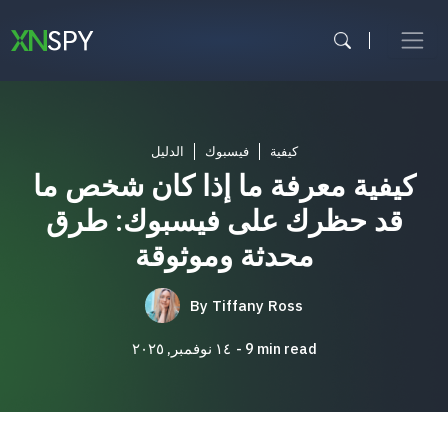
Skip
to
content
وسائل التواصل الاجتماعي
كيفية
فيسبوك
الدليل
المراقبة الأبوية
كيفية معرفة ما إذا كان شخص ما
مراقبة الموظفين
قد حظرك على فيسبوك: طرق
شاهد الكل
محدثة وموثوقة
By
Tiffany Ross
min read
9
١٤ نوفمبر, ٢٠٢٥