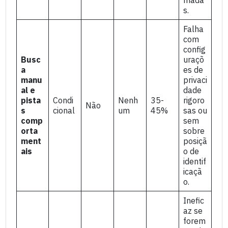
s.
Falha
com
config
Busc
uraçõ
a
es de
manu
privaci
al e
dade
pista
Condi
Nenh
35-
rigoro
Não
s
cional
um
45%
sas ou
comp
sem
orta
sobre
ment
posiçã
ais
o de
identif
icaçã
o.
Inefic
az se
forem