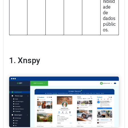
nibilid
ade
de
dados
públic
os.
1. Xnspy