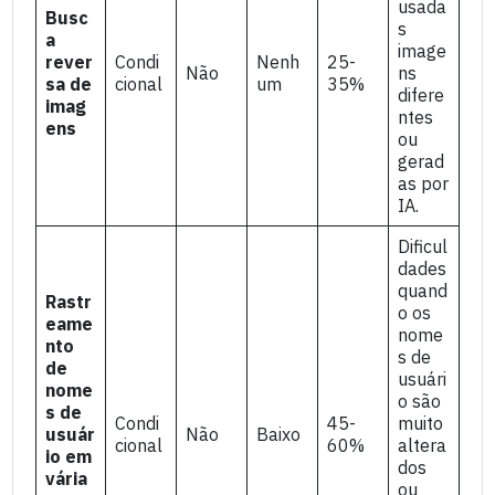
usada
Busc
s
a
image
rever
Condi
Nenh
25-
Não
ns
sa de
cional
um
35%
difere
imag
ntes
ens
ou
gerad
as por
IA.
Dificul
dades
quand
Rastr
o os
eame
nome
nto
s de
de
usuári
nome
o são
s de
Condi
45-
muito
usuár
Não
Baixo
cional
60%
altera
io em
dos
vária
ou