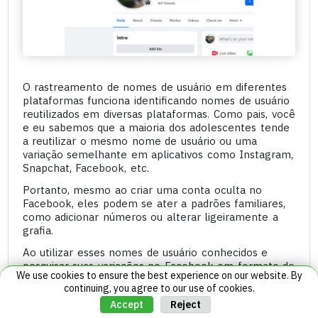
O rastreamento de nomes de usuário em diferentes
plataformas funciona identificando nomes de usuário
reutilizados em diversas plataformas. Como pais, você
e eu sabemos que a maioria dos adolescentes tende
a reutilizar o mesmo nome de usuário ou uma
variação semelhante em aplicativos como Instagram,
Snapchat, Facebook, etc.
Portanto, mesmo ao criar uma conta oculta no
Facebook, eles podem se ater a padrões familiares,
como adicionar números ou alterar ligeiramente a
grafia.
Ao utilizar esses nomes de usuário conhecidos e
pesquisar suas variações no Facebook em formato de
We use cookies to ensure the best experience on our website. By
URL, você pode descobrir perfis que talvez não sejam
continuing, you agree to our use of cookies.
diretamente visíveis por meio de uma busca padrão
Reject
Accept
por nome.