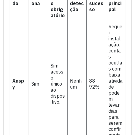
do
ona
o
detec
suces
princi
obrig
ção
so
pal
atório
Reque
r
instal
ação;
conta
s
oculta
Sim,
s com
acess
baixa
o
Xnsp
Nenh
88-
ativida
Sim
único
y
um
92%
de
ao
pode
dispos
m
itivo.
levar
dias
para
serem
confir
mada