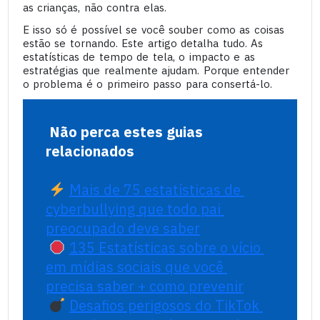
as crianças, não contra elas.
E isso só é possível se você souber como as coisas
estão se tornando. Este artigo detalha tudo. As
estatísticas de tempo de tela, o impacto e as
estratégias que realmente ajudam. Porque entender
o problema é o primeiro passo para consertá-lo.
Não perca estes guias 
relacionados
Mais de 75 estatísticas de 
cyberbullying que todo pai 
preocupado deve saber
135 Estatísticas sobre o vício 
em mídias sociais que você 
precisa saber + como prevenir
Desafios perigosos do TikTok 