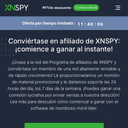
navigation
40%
Compra ahora
Toggle
De descuento
Oferta por tiempo limitado :
1
1
4
6
0
8
Conviértase en afiliado de XNSPY:
¡comience a ganar al instante!
¡Únase a la red del Programa de afiliados de XNSPY y
conviértase en miembro de una red altamente rentable y
de rápido crecimiento! Le proporcionaríamos un montón
de material promocional y le daríamos soporte las 24
horas del día, los 7 días de la semana. ¡Puedes ganar una
comisión lucrativa por enviar ventas a nuestra dirección!
Lea más para descubrir cómo comenzar a ganar con el
software de monitoreo móvil líder.