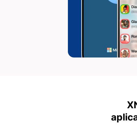
XN
aplic