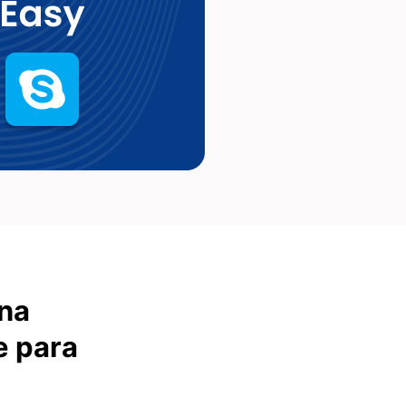
una
e para