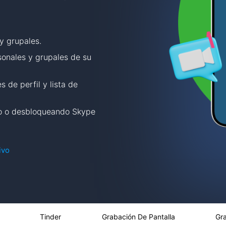
y grupales.
onales y grupales de su
 de perfil y lista de
do o desbloqueando Skype
ivo
Tinder
Grabación De Pantalla
Gr