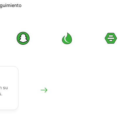
eguimiento
n su
s.