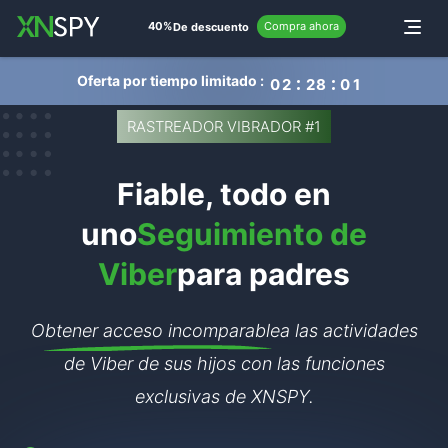
navigation
40%
Compra ahora
Toggle
De descuento
Oferta por tiempo limitado :
0
2
2
8
0
0
RASTREADOR VIBRADOR #1
Fiable, todo en
uno
Seguimiento de
Viber
para padres
Obtener acceso incomparable
a las actividades
de Viber de sus hijos con las funciones
exclusivas de XNSPY.