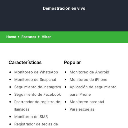
ubicación en tiempo real a medida que se mueven.
rastreando activamente su Viber.
Demostración en vivo
Esto le ayuda a mantenerse informado sobre su
paradero. e interacciones.
Home
Features
Viber
Características
Popular
Monitoreo de WhatsApp
Monitoreo de Android
Monitoreo de Snapchat
Monitoreo de iPhone
Seguimiento de Instagram
Aplicación de seguimiento
Seguimiento de Facebook
para iPhone
Rastreador de registro de
Monitoreo parental
llamadas
Para escuelas
Monitoreo de SMS
Registrador de teclas de