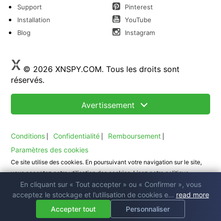
Support
Pinterest
Installation
YouTube
Blog
Instagram
© 2026 XNSPY.COM. Tous les droits sont
réservés.
Avertissement
Conditions
Confidentialité
Remboursement
|
|
|
Paramètres des cookies
Ce site utilise des cookies. En poursuivant votre navigation sur le site,
vous acceptez notre utilisation des cookies. Lisez notre politique
En cliquant sur « Tout accepter » ou « Confirmer », vous
de cookies
.
acceptez le stockage et l’utilisation de cookies e…
read more
Accepter tout
Personnaliser
Menu Des Fonctionnalités