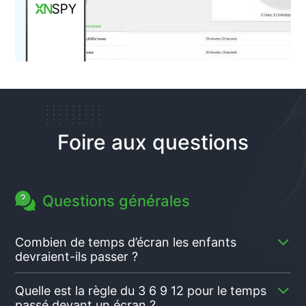
Foire aux questions
Questions générales
Combien de temps d’écran les enfants
devraient-ils passer ?
Il n’existe pas un numéro unique qui convienne à
Quelle est la règle du 3 6 9 12 pour le temps
chaque enfant. Cela dépend entièrement de leur âge
passé devant un écran ?