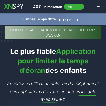
navigation
40%
Toggle
Acheter
De réduction
Limitée Temps Offre :
0
0
0
1
0
5
MEILLEURE APPLICATION DE CONTRÔLE DU TEMPS
D'ÉCRAN
Le plus fiable
Application
pour limiter le temps
d'écran
des enfants
Accédez à l'utilisation détaillée du téléphone et
des applications de votre enfant
des insights
avec XNSPY