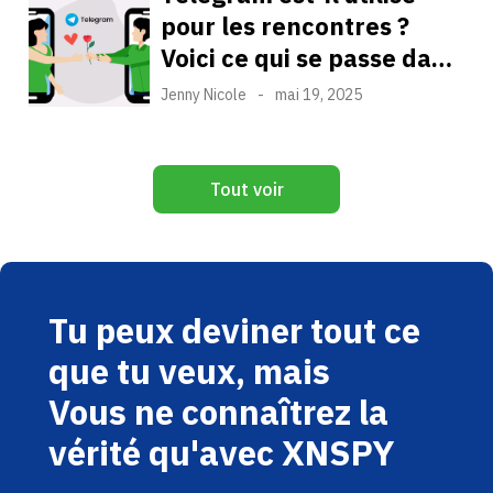
pour les rencontres ?
Voici ce qui se passe dans
les groupes privés et les
Jenny Nicole
-
mai 19, 2025
canaux secrets.
Tout voir
Tu peux deviner tout ce
que tu veux, mais
Vous ne connaîtrez la
vérité qu'avec XNSPY