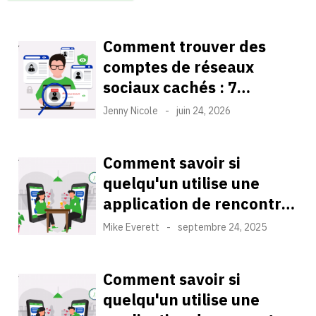
Comment trouver des
comptes de réseaux
sociaux cachés : 7
méthodes efficaces
Jenny Nicole
-
juin 24, 2026
basées sur des tests réels
Comment savoir si
quelqu'un utilise une
application de rencontre
sans qu'il le sache : 5
Mike Everett
-
septembre 24, 2025
meilleures méthodes
Comment savoir si
quelqu'un utilise une