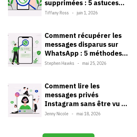
supprimées : 5 astuces
sûres avec un taux de
Tiffany Ross
-
juin 1, 2026
réussite optimal
Comment récupérer les
messages disparus sur
WhatsApp : 5 méthodes
testées pour Android et
Stephen Hawks
-
mai 25, 2026
iPhone
Comment lire les
messages privés
Instagram sans être vu : 4
méthodes qui
Jenny Nicole
-
mai 18, 2026
fonctionnent et qui ont
été testées sur de vrais