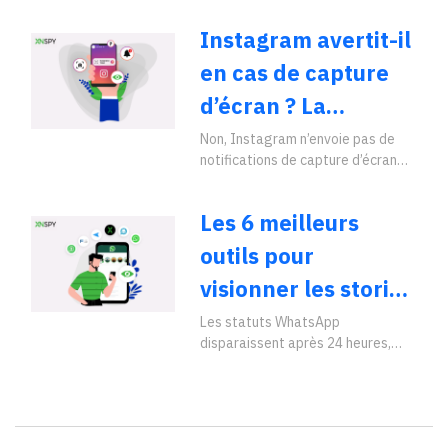
jour pour 2026)
ainsi. Que vous […]"
Instagram avertit-il
en cas de capture
d’écran ? La
réponse claire que
Non, Instagram n’envoie pas de
notifications de capture d’écran
vous cherchiez
Instagram pour la plupart des
contenus. Mais il existe une
Les 6 meilleurs
exception […]"
outils pour
visionner les stories
WhatsApp : testés
Les statuts WhatsApp
disparaissent après 24 heures,
et comparés en
tout comme tout indice sur ce qui a
détail
été partagé ou sur qui […]"