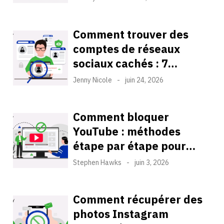
testées
Comment trouver des
comptes de réseaux
sociaux cachés : 7
méthodes efficaces
Jenny Nicole
-
juin 24, 2026
basées sur des tests réels
Comment bloquer
YouTube : méthodes
étape par étape pour
ordinateurs, téléphones
Stephen Hawks
-
juin 3, 2026
et tablettes
Comment récupérer des
photos Instagram