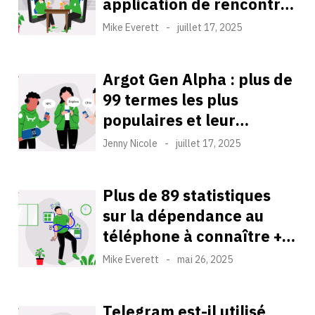
application de rencontre
sans qu'il le sache : 5
Mike Everett
-
juillet 17, 2025
meilleures méthodes
Argot Gen Alpha : plus de
99 termes les plus
populaires et leur
signification (2025)
Jenny Nicole
-
juillet 17, 2025
Plus de 89 statistiques
sur la dépendance au
téléphone à connaître +
des solutions pour y faire
Mike Everett
-
mai 26, 2025
face
Telegram est-il utilisé