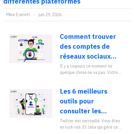
différentes plateformes
Mike Everett
-
juin 29, 2026
Comment trouver
des comptes de
réseaux sociaux
cachés : 7
Il y a toujours ce moment où
quelque chose ne va pas. Votre
méthodes efficaces
adolescent se méfie
basées sur des tests
soudainement de son téléphone.
Les 6 meilleurs
[…]"
réels
outils pour
consulter les
comptes Twitter
Twitter est verrouillé. Vous êtes
en lock-out. Et celui qui gère ce
privés (liste mise à
compte veut clairement qu’il reste