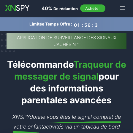
navigation
40%
Toggle
Acheter
De réduction
Limitée Temps Offre :
0
1
5
6
3
6
APPLICATION DE SURVEILLANCE DES SIGNAUX
CACHÉS N°1
Télécommande
Traqueur de
messager de signal
pour
des informations
parentales avancées
XNSPY
donne vous êtes le signal complet de
votre enfant
activités via un tableau de bord