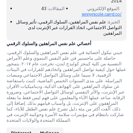
2014
الموقع الإلكتروني:
المقالات:
43
jennynicole.carrd.co/
الخبرة:
علم نفس المراهقين، السلوك الرقمي، تأثير وسائل
التواصل الاجتماعي، اتخاذ القرارات عبر الإنترنت لدى
المراهقين
أخصائي علم نفس المراهقين والسلوك الرقمي
جيني نيكول أخصائية في علم نفس المراهقين والسلوك الرقمي،
حاصلة على ماجستير في علم النفس التنموي وعلم الأمراض
النفسية من كلية كينجز كوليدج لندن، تخرجت عام ٢٠١٧. يتمحور
عملها حول كيفية تواصل المراهقين واتخاذهم للقرارات في البيئات
الرقمية، لا سيما على وسائل التواصل الاجتماعي ومنصات
المراسلة. على مدى السنوات الخمس الماضية، كتبت باستفاضة
عن سلوك المراهقين على الهواتف الذكية، وديناميكيات الأقران
عبر الإنترنت، والأثر النفسي لوسائل التواصل الاجتماعي، وضرورة
الرقابة. ساعد عملها الآباء والمعلمين على فهم ليس فقط ما يفعله
المراهقون على الإنترنت، بل وأسباب قيامهم بذلك. إضافةً إلى
ذلك، ألّفت أكثر من مئة دليل تشرح علم نفس الطفل للآباء، كما
شاركت بانتظام في مؤتمرات سلامة الأسرة وحوكمة الإنترنت في
المملكة المتحدة والولايات المتحدة.
Pinterest
MySpace