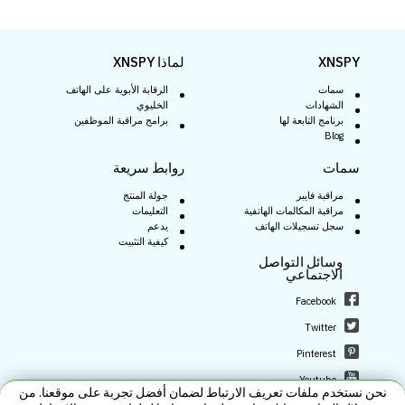
XNSPY
لماذا XNSPY
سمات
الرقابة الأبوية على الهاتف
الشهادات
الخليوي
برنامج التابعة لها
برامج مراقبة الموظفين
Blog
سمات
روابط سريعة
مراقبة فايبر
جولة المنتج
مراقبة المكالمات الهاتفية
التعليمات
سجل تسجيلات الهاتف
يدعم
كيفية التثبيت
وسائل التواصل
الاجتماعي
Facebook
Twitter
Pinterest
Youtube
نحن نستخدم ملفات تعريف الارتباط لضمان أفضل تجربة على موقعنا. من