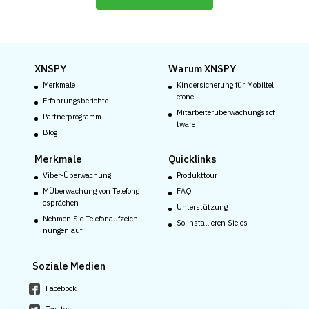
XNSPY
Warum XNSPY
Merkmale
Kindersicherung für Mobiltel
efone
Erfahrungsberichte
Mitarbeiterüberwachungssof
Partnerprogramm
tware
Blog
Merkmale
Quicklinks
Viber-Überwachung
Produkttour
MÜberwachung von Telefong
FAQ
esprächen
Unterstützung
Nehmen Sie Telefonaufzeich
So installieren Sie es
nungen auf
Soziale Medien
Facebook