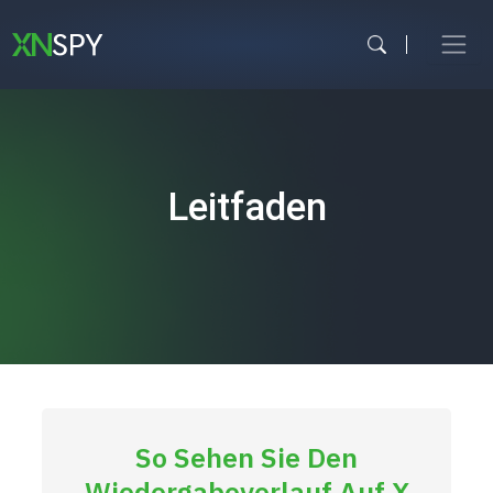
Zum
Inhalt
springen
Leitfaden
So Sehen Sie Den
Wiedergabeverlauf Auf X