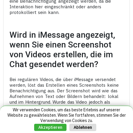
eine Benachrichtigung angezeigt werden, da die
Interaktion hier eingeschränkt oder anders
protokolliert sein kann.
Wird in iMessage angezeigt,
wenn Sie einen Screenshot
von Videos erstellen, die im
Chat gesendet werden?
Bei regulären Videos, die über iMessage versendet
werden, löst das Erstellen eines Screenshots keine
Benachrichtigung aus. Der Screenshot wird wie das
Aufnehmen von Text oder Bildern behandelt: lokal
und im Hintergrund. Wurde das Video jedoch als
selbstlöschende Nachricht (einmalig anzusehendes
Wir verwenden Cookies, um das beste Erlebnis auf unserer
Medium) versendet, kann iOS den Absender darüber
Website zu gewährleisten. Wenn Sie fortfahren, stimmen Sie der
informieren, dass ein Screenshot erstellt wurde.
Verwendung von Cookies zu.
Abgesehen von diesen Fällen bleiben Video-
Ablehnen
Akzeptieren
Screenshots privat.