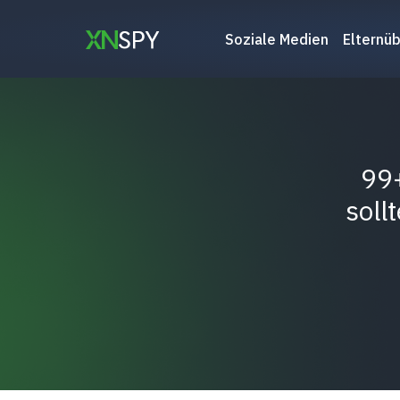
Zum
Inhalt
Soziale Medien
Elternü
springen
99+
soll