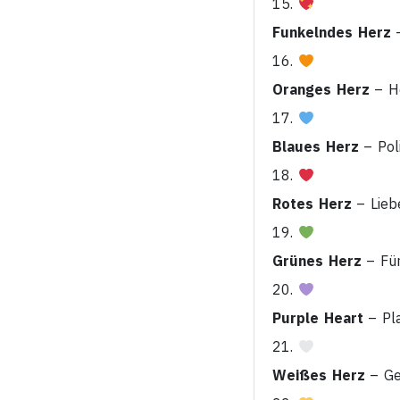
15.
Funkelndes Herz
–
16.
Oranges Herz
– He
17.
Blaues Herz
– Poli
18.
Rotes Herz
– Lieb
19.
Grünes Herz
– Für
20.
Purple Heart
– Pla
21.
Weißes Herz
– Geb