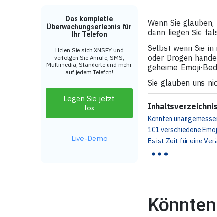
Das komplette
Wenn Sie glauben, 
Überwachungserlebnis für
dann liegen Sie fal
Ihr Telefon
Selbst wenn Sie in
Holen Sie sich XNSPY und
oder Drogen handeln
verfolgen Sie Anrufe, SMS,
Multimedia, Standorte und mehr
geheime Emoji-Bed
auf jedem Telefon!
Sie glauben uns ni
Legen Sie jetzt
Inhaltsverzeichni
los
Könnten unangemessene 
101 verschiedene Emoji
...
Live-Demo
Es ist Zeit für eine Ve
Könnten