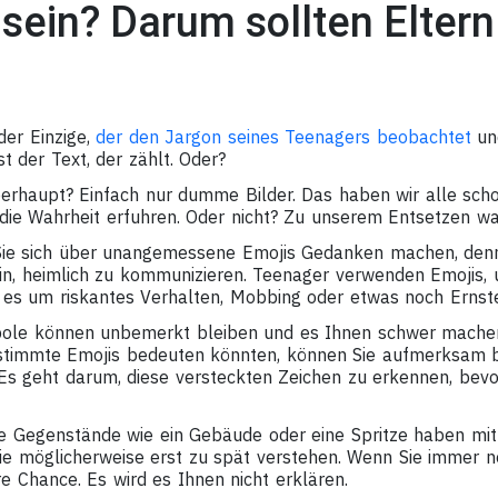
sein? Darum sollten Eltern
 der Einzige,
der den Jargon seines Teenagers beobachtet
und
st der Text, der zählt. Oder?
erhaupt? Einfach nur dumme Bilder. Das haben wir alle sch
r die Wahrheit erfuhren. Oder nicht? Zu unserem Entsetzen wa
 Sie sich über unangemessene Emojis Gedanken machen, denn
ein, heimlich zu kommunizieren. Teenager verwenden Emojis,
 es um riskantes Verhalten, Mobbing oder etwas noch Ernste
bole können unbemerkt bleiben und es Ihnen schwer machen
estimmte Emojis bedeuten könnten, können Sie aufmerksam 
Es geht darum, diese versteckten Zeichen zu erkennen, bevo
 Gegenstände wie ein Gebäude oder eine Spritze haben mit
ie möglicherweise erst zu spät verstehen. Wenn Sie immer no
hre Chance. Es wird es Ihnen nicht erklären.