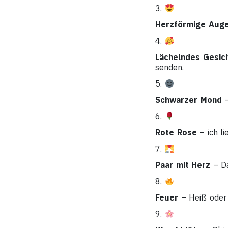
3.
Herzförmige Aug
4.
Lächelndes Gesic
senden.
5.
Schwarzer Mond
–
6.
Rote Rose
– ich li
7.
Paar mit Herz
– Da
8.
Feuer
– Heiß oder 
9.