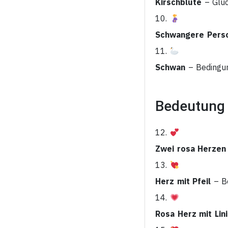
Kirschblüte
– Glüc
10.
Schwangere Pers
11.
Schwan
– Bedingun
Bedeutung 
12.
Zwei rosa Herzen
13.
Herz mit Pfeil
– Be
14.
Rosa Herz mit Lin