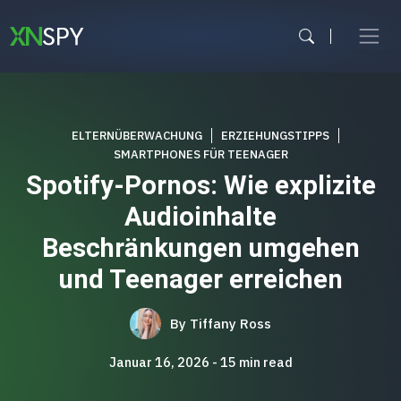
Zum
Inhalt
springen
ELTERNÜBERWACHUNG
ERZIEHUNGSTIPPS
SMARTPHONES FÜR TEENAGER
Spotify-Pornos: Wie explizite
Audioinhalte
Beschränkungen umgehen
und Teenager erreichen
By
Tiffany Ross
Januar 16, 2026
15
min read