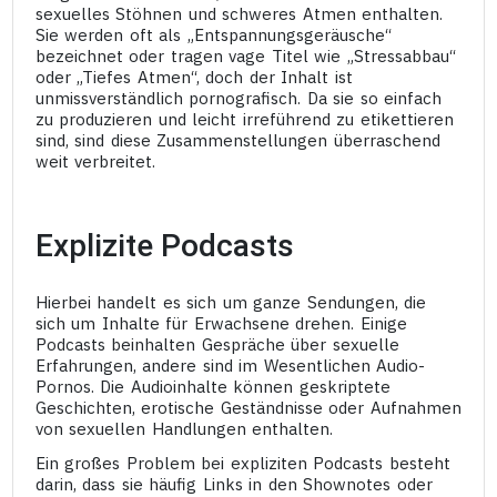
sexuelles Stöhnen und schweres Atmen enthalten.
Sie werden oft als „Entspannungsgeräusche“
bezeichnet oder tragen vage Titel wie „Stressabbau“
oder „Tiefes Atmen“, doch der Inhalt ist
unmissverständlich pornografisch. Da sie so einfach
zu produzieren und leicht irreführend zu etikettieren
sind, sind diese Zusammenstellungen überraschend
weit verbreitet.
Explizite Podcasts
Hierbei handelt es sich um ganze Sendungen, die
sich um Inhalte für Erwachsene drehen. Einige
Podcasts beinhalten Gespräche über sexuelle
Erfahrungen, andere sind im Wesentlichen Audio-
Pornos. Die Audioinhalte können geskriptete
Geschichten, erotische Geständnisse oder Aufnahmen
von sexuellen Handlungen enthalten.
Ein großes Problem bei expliziten Podcasts besteht
darin, dass sie häufig Links in den Shownotes oder