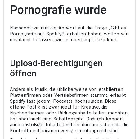
Pornografie wurde
Nachdem wir nun die Antwort auf die Frage „Gibt es
Pornografie auf Spotify?“ erhalten haben, wollen wir
uns damit befassen, wie es überhaupt dazu kam.
Upload-Berechtigungen
öffnen
Anders als Musik, die üblicherweise von etablierten
Plattenfirmen oder Vertriebsfirmen stammt, erlaubt
Spotify fast jedem, Podcasts hochzuladen. Diese
offene Politik ist zwar ideal für Kreative, die
Nischenthemen oder Bildungsinhalte teilen möchten,
hat aber auch eine Schattenseite. Dadurch können
auch anstößige Inhalte leichter durchrutschen, da die
Kontrollmechanismen weniger umfangreich sind.