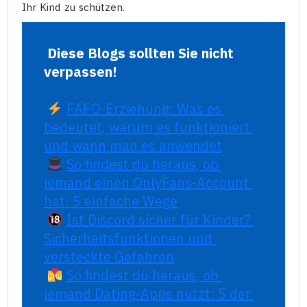
Ihr Kind zu schützen.
Diese Blogs sollten Sie nicht 
verpassen!
FAFO-Erziehung: Was es 
bedeutet, warum es funktioniert 
und wann man es anwendet
So findest du heraus, ob 
jemand einen OnlyFans-Account 
hat: 5 einfache Wege
Ist Discord sicher für Kinder? 
Sicherheitsfunktionen und 
versteckte Gefahren
So findest du heraus, ob 
jemand Dating-Apps nutzt: 5 der 