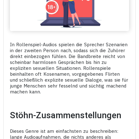
In Rollenspiel-Audios spielen die Sprecher Szenarien
in der zweiten Person nach, sodass sich die Zuhörer
direkt einbezogen fühlen. Die Bandbreite reicht von
scheinbar harmlosen Gesprächen bis hin zu
expliziten sexuellen Situationen. Rollenspiele
beinhalten oft Kosenamen, vorgegebenes Flirten
und schließlich explizite sexuelle Dialoge, was sie für
junge Menschen sehr fesselnd und süchtig machend
machen kann.
Stöhn-Zusammenstellungen
Dieses Genre ist am einfachsten zu beschreiben:
lange Audioaufnahmen, die nichts anderes als