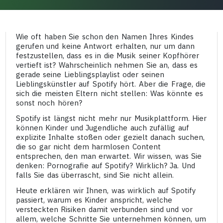
Wie oft haben Sie schon den Namen Ihres Kindes
gerufen und keine Antwort erhalten, nur um dann
festzustellen, dass es in die Musik seiner Kopfhörer
vertieft ist? Wahrscheinlich nehmen Sie an, dass es
gerade seine Lieblingsplaylist oder seinen
Lieblingskünstler auf Spotify hört. Aber die Frage, die
sich die meisten Eltern nicht stellen: Was könnte es
sonst noch hören?
Spotify ist längst nicht mehr nur Musikplattform. Hier
können Kinder und Jugendliche auch zufällig auf
explizite Inhalte stoßen oder gezielt danach suchen,
die so gar nicht dem harmlosen Content
entsprechen, den man erwartet. Wir wissen, was Sie
denken: Pornografie auf Spotify? Wirklich? Ja. Und
falls Sie das überrascht, sind Sie nicht allein.
Heute erklären wir Ihnen, was wirklich auf Spotify
passiert, warum es Kinder anspricht, welche
versteckten Risiken damit verbunden sind und vor
allem, welche Schritte Sie unternehmen können, um