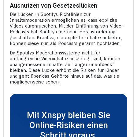
Ausnutzen von Gesetzeslücken
Die Lücken in Spotifys Richtlinien zur
Inhaltsmoderation ermöglichen es, dass explizite
Videos durchrutschen. Mit der Einführung von Video-
Podcasts hat Spotify eine neue Herausforderung
geschaffen. Kreative, die explizite Inhalte anbieten,
können diese nun als Podcasts getarnt hochladen.
Da Spotifys Moderationssysteme nicht für
umfangreiche Videoinhalte ausgelegt sind, können
unangemessene Inhalte viel länger unentdeckt
bleiben. Diese Lücke erhöht die Risiken für Kinder
und geht über das Gehörte hinaus auf das, was sie
möglicherweise sehen.
Mit Xnspy bleiben Sie
Online-Risiken einen
Schritt voraus.