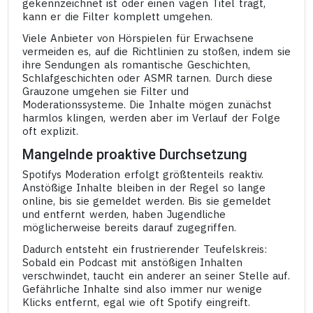
gekennzeichnet ist oder einen vagen Titel trägt,
kann er die Filter komplett umgehen.
Viele Anbieter von Hörspielen für Erwachsene
vermeiden es, auf die Richtlinien zu stoßen, indem sie
ihre Sendungen als romantische Geschichten,
Schlafgeschichten oder ASMR tarnen. Durch diese
Grauzone umgehen sie Filter und
Moderationssysteme. Die Inhalte mögen zunächst
harmlos klingen, werden aber im Verlauf der Folge
oft explizit.
Mangelnde proaktive Durchsetzung
Spotifys Moderation erfolgt größtenteils reaktiv.
Anstößige Inhalte bleiben in der Regel so lange
online, bis sie gemeldet werden. Bis sie gemeldet
und entfernt werden, haben Jugendliche
möglicherweise bereits darauf zugegriffen.
Dadurch entsteht ein frustrierender Teufelskreis:
Sobald ein Podcast mit anstößigen Inhalten
verschwindet, taucht ein anderer an seiner Stelle auf.
Gefährliche Inhalte sind also immer nur wenige
Klicks entfernt, egal wie oft Spotify eingreift.