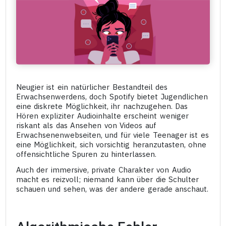
Neugier ist ein natürlicher Bestandteil des
Erwachsenwerdens, doch Spotify bietet Jugendlichen
eine diskrete Möglichkeit, ihr nachzugehen. Das
Hören expliziter Audioinhalte erscheint weniger
riskant als das Ansehen von Videos auf
Erwachsenenwebseiten, und für viele Teenager ist es
eine Möglichkeit, sich vorsichtig heranzutasten, ohne
offensichtliche Spuren zu hinterlassen.
Auch der immersive, private Charakter von Audio
macht es reizvoll; niemand kann über die Schulter
schauen und sehen, was der andere gerade anschaut.