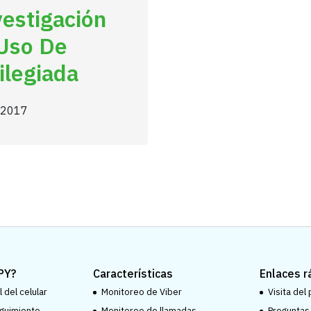
estigación
Uso De
ilegiada
, 2017
PY?
Características
Enlaces r
 del celular
Monitoreo de Viber
Visita del
guimiento
Monitoreo de llamadas
Preguntas