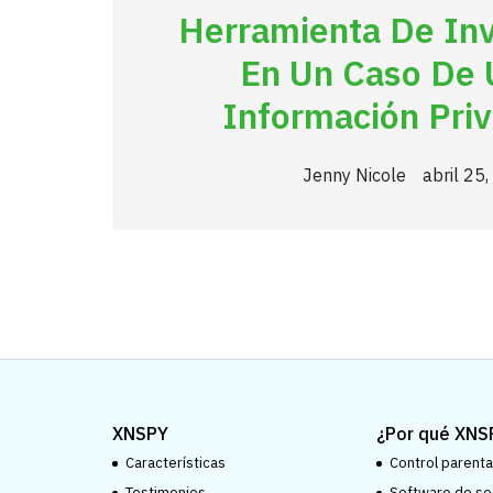
Herramienta De Inv
En Un Caso De 
Información Priv
Jenny Nicole
abril 25
XNSPY
¿Por qué XNS
Características
Control parental
Testimonios
Software de se