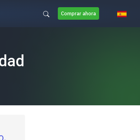
Comprar ahora
idad
o.