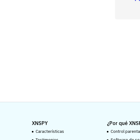
XNSPY
¿Por qué XNS
Características
Control parental
Testimonios
Software de se