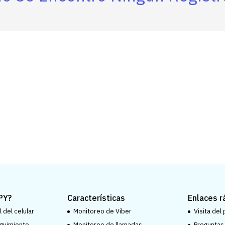
PY?
Características
Enlaces r
 del celular
Monitoreo de Viber
Visita del
guimiento
Monitoreo de llamadas
Preguntas