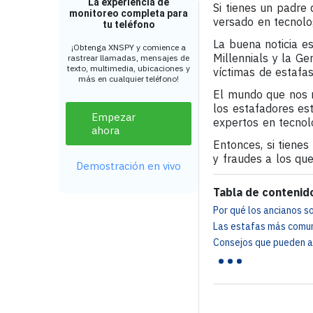
La experiencia de
Si tienes un padre
monitoreo completa para
versado en tecnolo
tu teléfono
La buena noticia e
¡Obtenga XNSPY y comience a
Millennials y la Ge
rastrear llamadas, mensajes de
texto, multimedia, ubicaciones y
víctimas de estafas
más en cualquier teléfono!
El mundo que nos r
los estafadores es
Empezar
expertos en tecnolo
ahora
Entonces, si tienes
y fraudes a los qu
Demostración en vivo
Tabla de contenid
Por qué los ancianos s
Las estafas más comun
...
Consejos que pueden ay