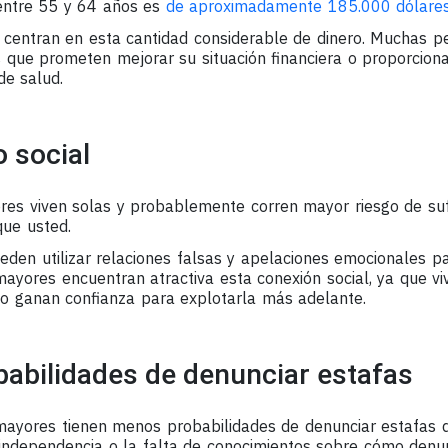
entre 55 y 64 años es
de aproximadamente 185.000 dólare
 centran en esta cantidad considerable de dinero. Muchas 
s que prometen mejorar su situación financiera o proporcion
e salud.
 social
es viven solas y probablemente corren mayor riesgo de sufr
que usted.
den utilizar relaciones falsas y apelaciones emocionales par
yores encuentran atractiva esta conexión social, ya que vive
lo ganan confianza para explotarla más adelante.
abilidades de denunciar estafas
yores tienen menos probabilidades de denunciar estafas de
independencia o la falta de conocimientos sobre cómo denun