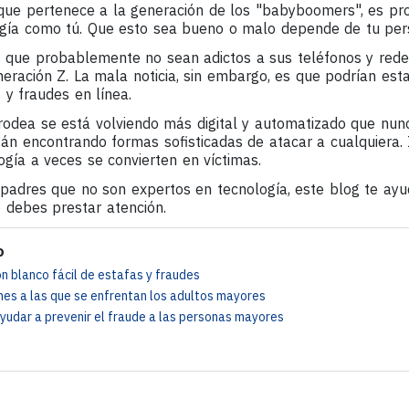
 que pertenece a la generación de los "babyboomers", es pr
gía como tú. Que esto sea bueno o malo depende de tu pers
s que probablemente no sean adictos a sus teléfonos y rede
neración Z. La mala noticia, sin embargo, es que podrían est
 y fraudes en línea.
odea se está volviendo más digital y automatizado que nunca
tán encontrando formas sofisticadas de atacar a cualquiera.
gía a veces se convierten en víctimas.
 padres que no son expertos en tecnología, este blog te ayud
e debes prestar atención.
o
on blanco fácil de estafas y fraudes
es a las que se enfrentan los adultos mayores
udar a prevenir el fraude a las personas mayores