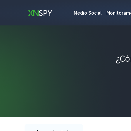
Ir
al
Medio Social
Monitoram
contenido
¿Có