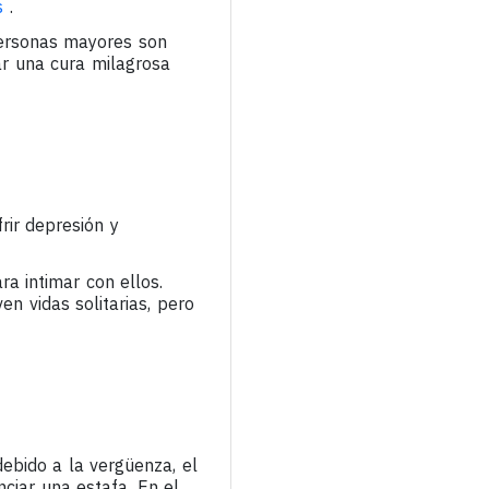
s
.
personas mayores son
ar una cura milagrosa
ir depresión y
a intimar con ellos.
n vidas solitarias, pero
bido a la vergüenza, el
ciar una estafa. En el