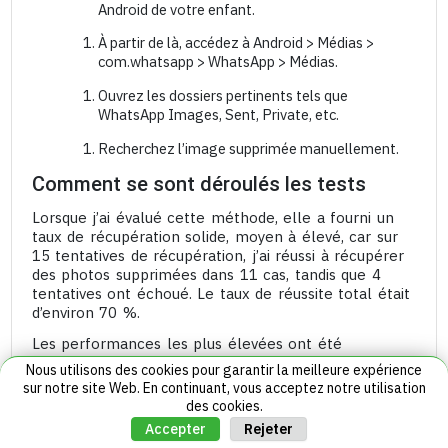
Android de votre enfant.
À partir de là, accédez à Android > Médias >
com.whatsapp > WhatsApp > Médias.
Ouvrez les dossiers pertinents tels que
WhatsApp Images, Sent, Private, etc.
Recherchez l’image supprimée manuellement.
Comment se sont déroulés les tests
Lorsque j’ai évalué cette méthode, elle a fourni un
taux de récupération solide, moyen à élevé, car sur
15 tentatives de récupération, j’ai réussi à récupérer
des photos supprimées dans 11 cas, tandis que 4
tentatives ont échoué. Le taux de réussite total était
d’environ 70 %.
Les performances les plus élevées ont été
observées sur les appareils dotés de répertoires de
Nous utilisons des cookies pour garantir la meilleure expérience
fichiers bien structurés et sur les téléphones sur
sur notre site Web. En continuant, vous acceptez notre utilisation
lesquels le cache WhatsApp n’avait pas été vidé.
des cookies.
Rejeter
Accepter
Cependant, l’un des défis majeurs que j’ai rencontrés