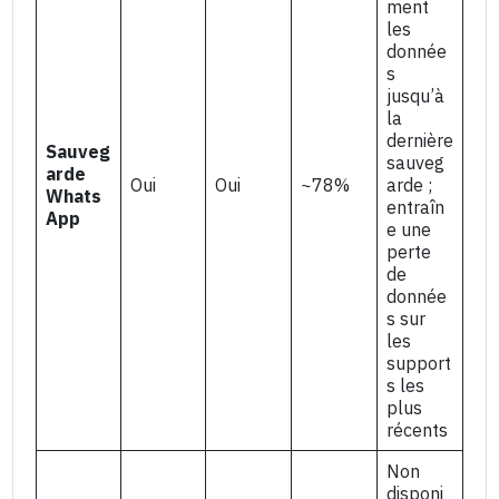
ment
les
donnée
s
jusqu’à
la
dernière
Sauveg
sauveg
arde
Oui
Oui
~78%
arde ;
Whats
entraîn
App
e une
perte
de
donnée
s sur
les
support
s les
plus
récents
Non
disponi