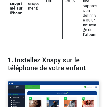
Oui
~80%
une
suppri
unique
suppres
mé sur
ment)
sion
iPhone
définitiv
e ou un
nettoya
ge de
l’album
1. Installez Xnspy sur le
téléphone de votre enfant