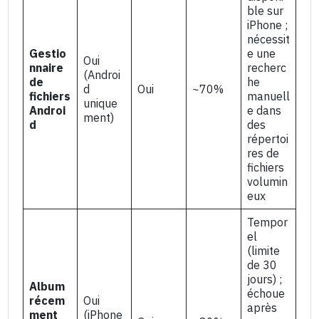
ble sur
iPhone ;
nécessit
Gestio
e une
Oui
nnaire
recherc
(Androi
de
he
d
Oui
~70%
fichiers
manuell
unique
Androi
e dans
ment)
d
des
répertoi
res de
fichiers
volumin
eux
Tempor
el
(limite
de 30
jours) ;
Album
échoue
récem
Oui
après
ment
(iPhone