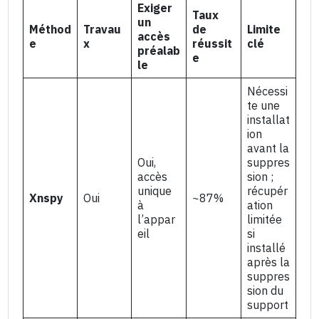
Exiger
Taux
un
Méthod
Travau
de
Limite
accès
e
x
réussit
clé
préalab
e
le
Nécessi
te une
installat
ion
avant la
Oui,
suppres
accès
sion ;
unique
récupér
Xnspy
Oui
~87%
à
ation
l’appar
limitée
eil
si
installé
après la
suppres
sion du
support