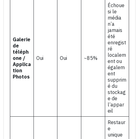
Échoue
si le
média
n’a
jamais
été
Galerie
enregist
de
ré
téléph
localem
one /
Oui
Oui
~85%
ent ou
Applica
égalem
tion
ent
Photos
supprim
é du
stockag
e de
l’appar
eil
Restaur
e
unique