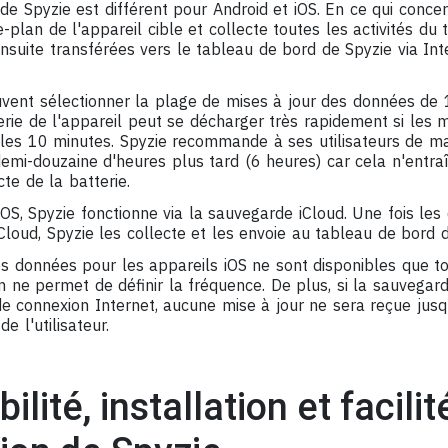
e Spyzie est différent pour Android et iOS. En ce qui concer
e-plan de l'appareil cible et collecte toutes les activités du
nsuite transférées vers le tableau de bord de Spyzie via Int
euvent sélectionner la plage de mises à jour des données de
rie de l'appareil peut se décharger très rapidement si les m
es 10 minutes. Spyzie recommande à ses utilisateurs de mai
demi-douzaine d'heures plus tard (6 heures) car cela n'entr
te de la batterie.
OS, Spyzie fonctionne via la sauvegarde iCloud. Une fois les
loud, Spyzie les collecte et les envoie au tableau de bord de 
es données pour les appareils iOS ne sont disponibles que t
 ne permet de définir la fréquence. De plus, si la sauvegard
 de connexion Internet, aucune mise à jour ne sera reçue jus
e l'utilisateur.
lité, installation et facilit