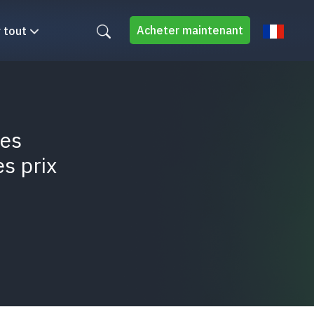
Acheter maintenant
r tout
des
es prix