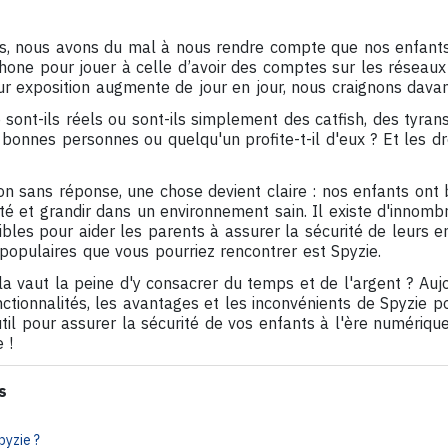
s, nous avons du mal à nous rendre compte que nos enfants
éphone pour jouer à celle d’avoir des comptes sur les réseau
r exposition augmente de jour en jour, nous craignons davan
 sont-ils réels ou sont-ils simplement des catfish, des tyra
 bonnes personnes ou quelqu'un profite-t-il d'eux ? Et les dr
n sans réponse, une chose devient claire : nos enfants ont b
té et grandir dans un environnement sain. Il existe d'innomb
ibles pour aider les parents à assurer la sécurité de leurs en
populaires que vous pourriez rencontrer est Spyzie.
a vaut la peine d'y consacrer du temps et de l'argent ? Aujo
ctionnalités, les avantages et les inconvénients de Spyzie p
util pour assurer la sécurité de vos enfants à l'ère numérique
 !
s
yzie ?