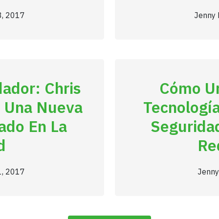
8, 2017
Jenny 
ador: Chris
Cómo Un
n Una Nueva
Tecnología
cado En La
Seguridad
d
Re
1, 2017
Jenny