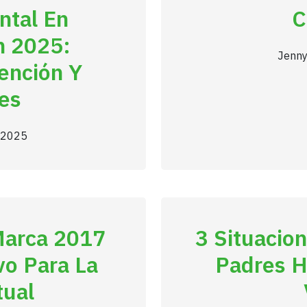
ntal En
C
n 2025:
Jenny
ención Y
es
, 2025
Marca 2017
3 Situacio
o Para La
Padres H
tual