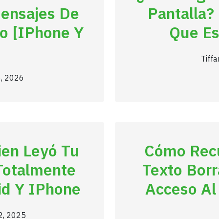
ensajes De
Pantalla?
no [iPhone Y
Que Es
Tiff
6, 2026
ien Leyó Tu
Cómo Recu
Totalmente
Texto Borr
id Y IPhone
Acceso Al
2, 2025