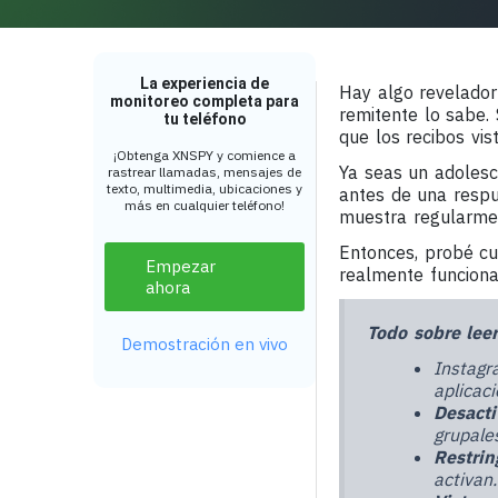
La experiencia de
Hay algo revelador
monitoreo completa para
remitente lo sabe. 
tu teléfono
que los recibos vi
¡Obtenga XNSPY y comience a
Ya seas un adolesc
rastrear llamadas, mensajes de
texto, multimedia, ubicaciones y
antes de una respu
más en cualquier teléfono!
muestra regularmen
Entonces, probé cu
Empezar
realmente funciona
ahora
Todo sobre leer
Demostración en vivo
Instagr
aplicaci
Desacti
grupales
Restrin
activan.