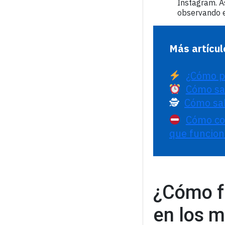
Instagram. A
observando e
Más artícul
¿Cómo p
Cómo sab
🕵️  
Cómo sab
Cómo com
que funcio
¿Cómo fu
en los m