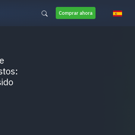
Comprar ahora
e
stos:
sido