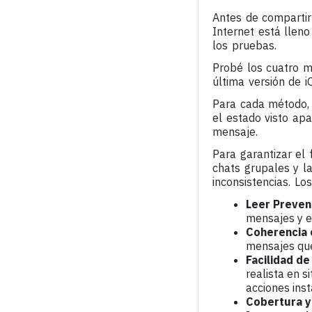
Antes de compartir
Internet está llen
los pruebas.
Probé los cuatro m
última versión de i
Para cada método, 
el estado visto apa
mensaje.
Para garantizar el 
chats grupales y l
inconsistencias. Lo
Leer Preven
mensajes y e
Coherencia 
mensajes que
Facilidad de
realista en s
acciones ins
Cobertura y