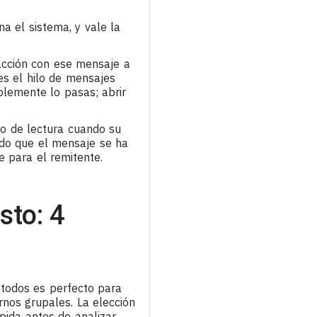
 el sistema, y vale la
racción con ese mensaje a
s el hilo de mensajes
plemente lo pasas; abrir
to de lectura cuando su
ndo que el mensaje se ha
e para el remitente.
sto: 4
étodos es perfecto para
rnos grupales. La elección
pida antes de analizar