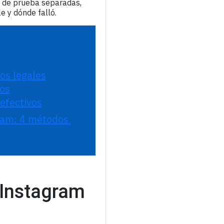
s de prueba separadas,
 y dónde falló.
os legales
dos
efectivos
ram: 4 métodos 
 Instagram