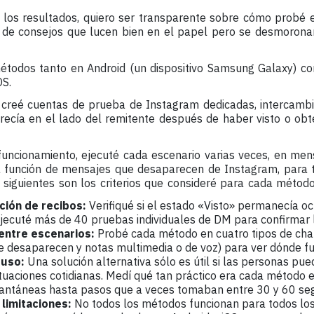
 los resultados, quiero ser transparente sobre cómo probé
o de consejos que lucen bien en el papel pero se desmoron
étodos tanto en Android (un dispositivo Samsung Galaxy) c
OS.
creé cuentas de prueba de Instagram dedicadas, intercambié
recía en el lado del remitente después de haber visto o obte
funcionamiento, ejecuté cada escenario varias veces, en mens
a función de mensajes que desaparecen de Instagram, para 
s siguientes son los criterios que consideré para cada método
ción de recibos:
Verifiqué si el estado «Visto» permanecía o
jecuté más de 40 pruebas individuales de DM para confirmar l
entre escenarios:
Probé cada método en cuatro tipos de chat
 desaparecen y notas multimedia o de voz) para ver dónde fu
 uso:
Una solución alternativa sólo es útil si las personas pue
ituaciones cotidianas. Medí qué tan práctico era cada método e
tantáneas hasta pasos que a veces tomaban entre 30 y 60 se
 limitaciones:
No todos los métodos funcionan para todos lo