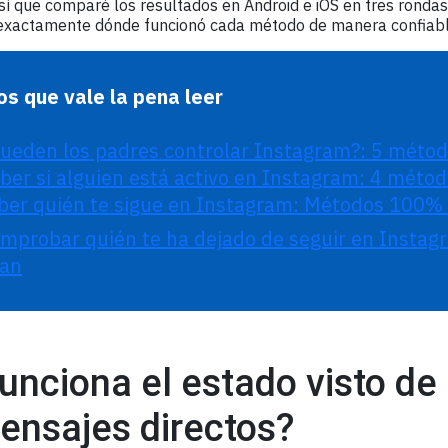
sí que comparé los resultados en Android e iOS en tres ronda
xactamente dónde funcionó cada método de manera confiable
os que vale la pena leer
ueden los padres controlar Instagram?: 5 métod
er si alguien está activo en Instagram: 4 méto
er quién te sigue en Instagram: Métodos 100% 
probar quién te ha dejado de seguir en Instag
nan
nciona el estado visto de
ensajes directos?