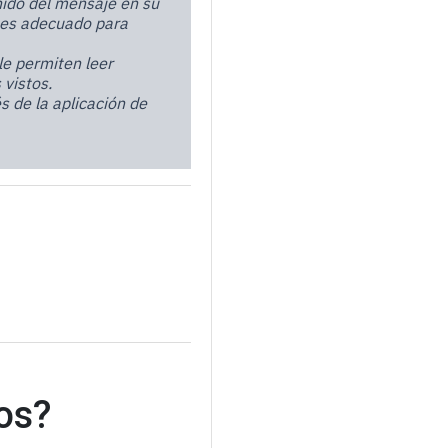
nido del mensaje en su
o es adecuado para
e permiten leer
 vistos.
s de la aplicación de
os?