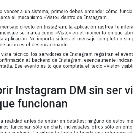
 vencer a un sistema, primero debes entender cómo funciona
erca el mecanismo «Visto» dentro de Instagram.
mensaje directo en Instagram, la aplicación rastrea tu inte
n mensaje se marca como «Visto» en el momento en que abre
 la aplicación. No importa si lees el mensaje completo o sim
ersación es el desencadenante.
vista técnico, los servidores de Instagram registran el even
confirmación al backend de Instagram, esencialmente indica
alla. Ese evento es lo que completa el texto «Visto» visibl
ir Instagram DM sin ser vi
que funcionan
ta realidad antes de entrar en detalles: ninguno de estos m
unos funcionan sólo en chats individuales, otros sólo en ento
 su contexto. La siguiente tabla le brinda una referencia rá