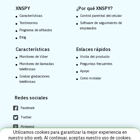
XNSPY
¿Por qué XNSPY?
Características
Control parental del celular
Testimonios
Software de seguimiento de
empleados
Programa de afiliados
Blog
Características
Enlaces rápidos
Monitoreo de Viber
Visita del producto
Monitoreo de llamadas
Preguntas frecuentes
telefónicas
Apoyo
Grabar grabaciones
Como instalar
telefónicas
Redes sociales
Facebook
Twitter
Pinterest
Utilizamos cookies para garantizar la mejor experiencia en
Youtube
nuestro sitio web. Al continuar, aceptas nuestro uso de cookies.