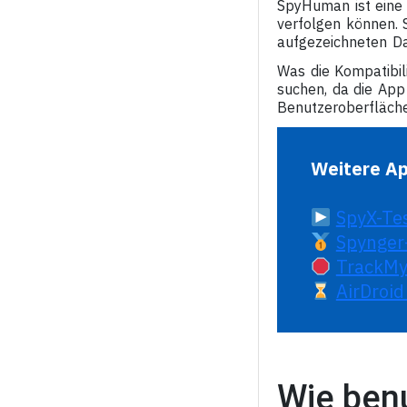
SpyHuman ist eine 
verfolgen können. S
aufgezeichneten Da
Was die Kompatibil
suchen, da die App 
Benutzeroberfläche
Weitere Ap
SpyX-Tes
Spynger
TrackMyF
AirDroid
Wie ben