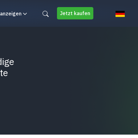
Jetzt kaufen
 anzeigen
dige
te