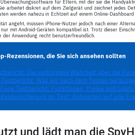
Überwachungssoftware für Eltern, mit der sie die Handyaktiv
ie arbeitet diskret auf dem Zielgerät und zeichnet jedes Deta
ten werden nahezu in Echtzeit auf einem Online-Dashboard a
ität angeht, müssen iPhone-Nutzer jedoch nach einer Alter
nur mit Android-Geräten kompatibel ist. Trotz dieser Einschr
 der Anwendung recht benutzerfreundlich.
p-Rezensionen, die Sie sich ansehen sollten
tbericht: Die verborgene Wahrheit über die Fun
-Testbericht: Was wir nach dem Testen herausg
one Testbericht: Funktionen, Preise und Leistu
 Kindersicherung im Test: Antworten auf alle Fr
utzt und lädt man die Spy