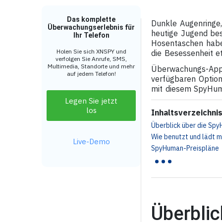
Das komplette
Dunkle Augenringe,
Überwachungserlebnis für
heutige Jugend bes
Ihr Telefon
Hosentaschen haben
Holen Sie sich XNSPY und
die Besessenheit 
verfolgen Sie Anrufe, SMS,
Multimedia, Standorte und mehr
Überwachungs-Apps 
auf jedem Telefon!
verfügbaren Optione
mit diesem SpyHuma
Legen Sie jetzt
los
Inhaltsverzeichni
Überblick über die Sp
Wie benutzt und lädt
Live-Demo
...
SpyHuman-Preispläne
Überbli