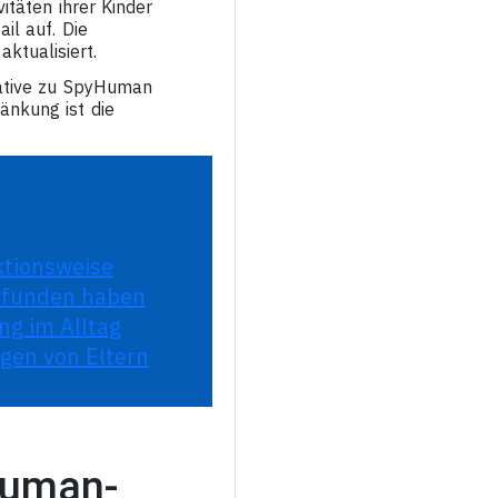
itäten ihrer Kinder
il auf. Die
ktualisiert.
native zu SpyHuman
änkung ist die
ktionsweise
efunden haben
ng im Alltag
agen von Eltern
Human-